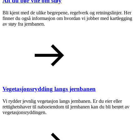
Alt du bør vite om støy
Bli kjent med de ulike begrepene, regelverk og retningslinjer. Her
finner du også informasjon om hvordan vi jobber med kartlegging
av støy fra jernbanen.
Vegetasjonsrydding langs jernbanen
Vi rydder jevnlig vegetasjon langs jernbanen. Er du eier eller
rettighetshaver til naboeiendom til jernbanen kan du bli berørt av
vegetasjonsryddingen.