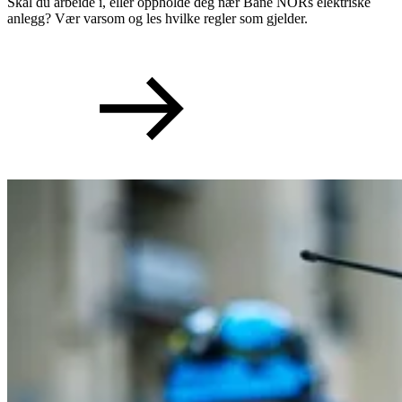
Skal du arbeide i, eller oppholde deg nær Bane NORs elektriske
anlegg? Vær varsom og les hvilke regler som gjelder.