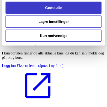
Informasjonskapsler (Cookies)
.
Godta alle
Lagre innstillinger
Tilgang til kursportalen
Kun nødvendige
Bane NORs kursportal
I kursportalen finner du alle aktuelle kurs, og du kan selv melde deg
på riktig kurs.
Logg inn
Ekstern lenke
(åpnes i ny fane)