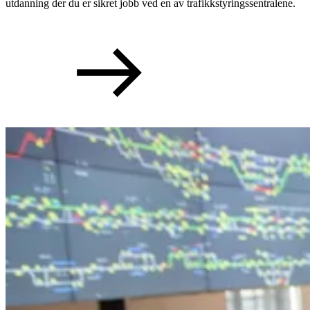
utdanning der du er sikret jobb ved en av trafikkstyringssentralene.