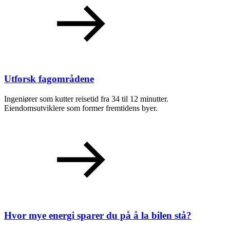
Utforsk fagområdene
Ingeniører som kutter reisetid fra 34 til 12 minutter.
Eiendomsutviklere som former fremtidens byer.
Hvor mye energi sparer du på å la bilen stå?