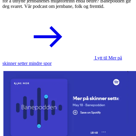
for å utnytte jernbanenes miljøfortrinn enda bedre? Banepodden gir
deg svaret. Vår podcast om jernbane, folk og fremtid.
Lytt til Mer på
skinner setter mindre spor