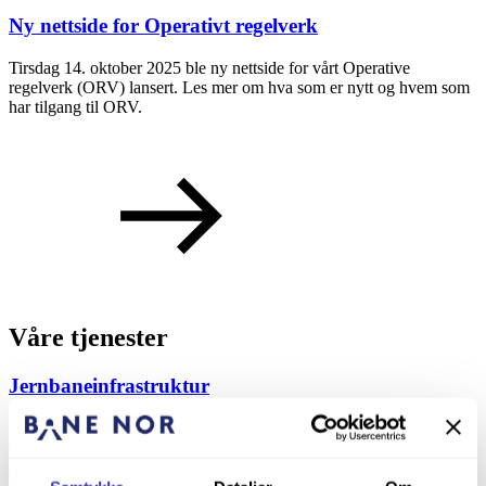
Ny nettside for Operativt regelverk
Tirsdag 14. oktober 2025 ble ny nettside for vårt Operative
regelverk (ORV) lansert. Les mer om hva som er nytt og hvem som
har tilgang til ORV.
Våre tjenester
Jernbaneinfrastruktur
Vi sørger for at jernbanen fungerer sikkert og punktlig – fra
skinnene under toget til arbeidskjøretøyene som vedlikeholder dem.
Les mer om hva vi leverer.