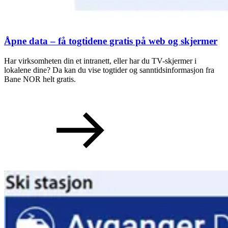
Åpne data – få togtidene gratis på web og skjermer
Har virksomheten din et intranett, eller har du TV-skjermer i
lokalene dine? Da kan du vise togtider og sanntidsinformasjon fra
Bane NOR helt gratis.