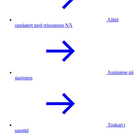
Alltid
oppdatert med reiseappen NÅ
Assistanse på
stasjonen
Togkart i
sanntid