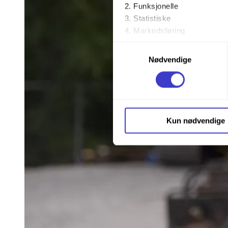
Funksjonelle
Statistiske
Markedsføring
Samtykkevalg
Ved å trykke «Godta alle» gir 
Nødvendige
trykke på avmerkingsboksen u
Du kan trekke tilbake samtykke
Du kan lese mer om hvordan v
Kun nødvendige
personopplysninger på vår s