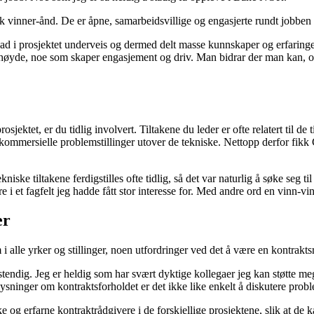
n sterk vinner-ånd. De er åpne, samarbeidsvillige og engasjerte rundt job
innad i prosjektet underveis og dermed delt masse kunnskaper og erfaringe
akhøyde, noe som skaper engasjement og driv. Man bidrar der man kan, o
osjektet, er du tidlig involvert. Tiltakene du leder er ofte relatert til de
kommersielle problemstillinger utover de tekniske. Nettopp derfor fikk C
niske tiltakene ferdigstilles ofte tidlig, så det var naturlig å søke seg t
ere i et fagfelt jeg hadde fått stor interesse for. Med andre ord en vinn-v
er
 i alle yrker og stillinger, noen utfordringer ved det å være en kontrakts
endig. Jeg er heldig som har svært dyktige kollegaer jeg kan støtte meg 
sninger om kontraktsforholdet er det ikke like enkelt å diskutere proble
og erfarne kontraktrådgivere i de forskjellige prosjektene, slik at de 