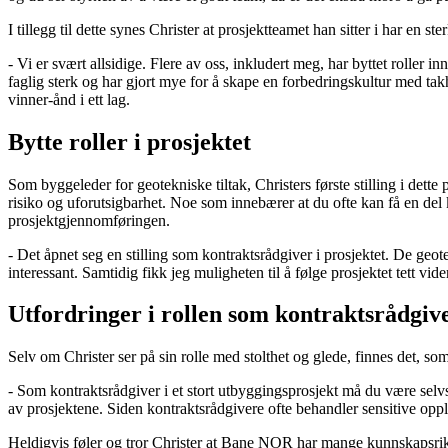
I tillegg til dette synes Christer at prosjektteamet han sitter i har e
- Vi er svært allsidige. Flere av oss, inkludert meg, har byttet roller 
faglig sterk og har gjort mye for å skape en forbedringskultur med t
vinner-ånd i ett lag.
Bytte roller i prosjektet
Som byggeleder for geotekniske tiltak, Christers første stilling i dette pr
risiko og uforutsigbarhet. Noe som innebærer at du ofte kan få en del 
prosjektgjennomføringen.
- Det åpnet seg en stilling som kontraktsrådgiver i prosjektet. De geotek
interessant. Samtidig fikk jeg muligheten til å følge prosjektet tett vid
Utfordringer i rollen som kontraktsrådgiv
Selv om Christer ser på sin rolle med stolthet og glede, finnes det, som
- Som kontraktsrådgiver i et stort utbyggingsprosjekt må du være selvst
av prosjektene. Siden kontraktsrådgivere ofte behandler sensitive opply
Heldigvis føler og tror Christer at Bane NOR har mange kunnskapsrike 