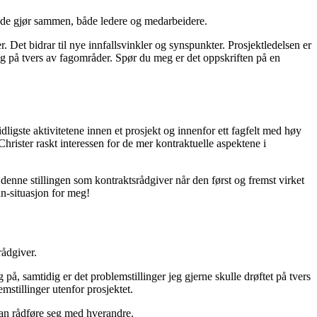
ben de gjør sammen, både ledere og medarbeidere.
r. Det bidrar til nye innfallsvinkler og synspunkter. Prosjektledelsen er
g på tvers av fagområder. Spør du meg er det oppskriften på en
 tidligste aktivitetene innen et prosjekt og innenfor ett fagfelt med høy
hrister raskt interessen for de mer kontraktuelle aspektene i
il denne stillingen som kontraktsrådgiver når den først og fremst virket
inn-situasjon for meg!
rådgiver.
på, samtidig er det problemstillinger jeg gjerne skulle drøftet på tvers
mstillinger utenfor prosjektet.
kan rådføre seg med hverandre.