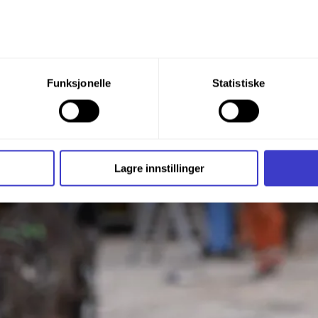
du din tillatelse til alle disse formålene. Du kan også velge formå
Funksjonelle
Statistiske
nder formålet, og deretter trykke «Lagre innstillingene».
t ditt til enhver tid ved å trykke på det lille ikonet i nederste v
i bruker informasjonskapsler og annen teknologi, og hvordan v
Lagre innstillinger
ide
Informasjonskapsler (Cookies)
.