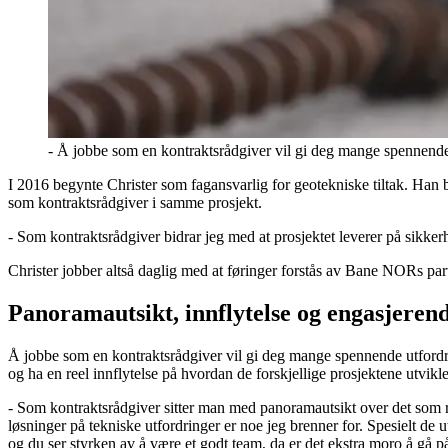
- Å jobbe som en kontraktsrådgiver vil gi deg mange spennende ut
I 2016 begynte Christer som fagansvarlig for geotekniske tiltak. Han 
som kontraktsrådgiver i samme prosjekt.
- Som kontraktsrådgiver bidrar jeg med at prosjektet leverer på sikker
Christer jobber altså daglig med at føringer forstås av Bane NORs partn
Panoramautsikt, innflytelse og engasjeren
Å jobbe som en kontraktsrådgiver vil gi deg mange spennende utfordring
og ha en reel innflytelse på hvordan de forskjellige prosjektene utvikle
- Som kontraktsrådgiver sitter man med panoramautsikt over det som rør
løsninger på tekniske utfordringer er noe jeg brenner for. Spesielt de
og du ser styrken av å være et godt team, da er det ekstra moro å gå 