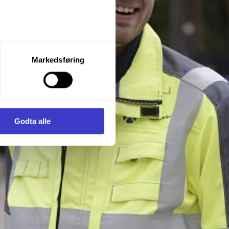
let du vil samtykke til ved å
Markedsføring
enstre hjørne av nettsiden.
i samler inn og behandler
Godta alle