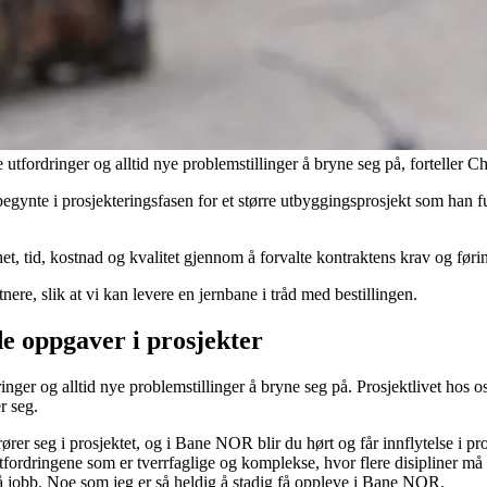
fordringer og alltid nye problemstillinger å bryne seg på, forteller Ch
begynte i prosjekteringsfasen for et større utbyggingsprosjekt som han
het, tid, kostnad og kvalitet gjennom å forvalte kontraktens krav og fø
ere, slik at vi kan levere en jernbane i tråd med bestillingen.
de oppgaver i prosjekter
er og alltid nye problemstillinger å bryne seg på. Prosjektlivet hos os
r seg.
er seg i prosjektet, og i Bane NOR blir du hørt og får innflytelse i pro
 utfordringene som er tverrfaglige og komplekse, hvor flere disipliner m
på jobb. Noe som jeg er så heldig å stadig få oppleve i Bane NOR.