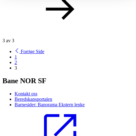
3
av
3
Forrige
Side
1
2
3
Bane NOR SF
Kontakt oss
Beredskapsportalen
Barnesider: Banorama
Ekstern lenke