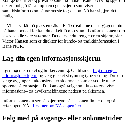
Mange bedrifter og privatpersoner kontakter Bane NOR og spør om
det er mulig å få satt opp en egen skjerm som viser
sanntidsinformasjon på nærmeste togstasjon. Nå har vi gjort det
mulig.
– Vi har vi fått på plass en såkalt RTD (real time display)-generator
på banenor.no. Her kan du enkelt få opp sanntidsinformasjonen som
vises på alle våre stasjoner. Det eneste du trenger er en skjerm, sier
Victor Hansen som er direktør for kunde- og trafikkinformasjon i
Bane NOR.
Lag din egen informasjonsskjerm
Løsningen er enkel og brukervennlig. Gå til siden
Lag din egen
informasjonsskjerm
og velg ønsket stasjon og type visning. Du kan
velge avganger, ankomster eller skjermene som er ved de ulike
sporene på en stasjon. Du kan også velge om du ønsker å vise
informasjons– og avviksmeldingene nederst på skjermen.
Informasjonen du ser på skjermene på stasjonen finner du også i
reiseappen NÅ.
Les mer om NÅ appen her.
Følg med på avgangs- eller ankomsttider