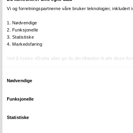
Vi og forretningspartnerne våre bruker teknologier, inkludert 
Nødvendige
Funksjonelle
Statistiske
Markedsføring
Ved å trykke «Godta alle» gir du din tillatelse til alle disse
Du kan trekke tilbake samtykket ditt til enhver tid ved å trykk
Samtykkevalg
Nødvendige
Du kan lese mer om hvordan vi bruker informasjonskapsler o
Funksjonelle
Statistiske