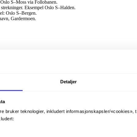
: Oslo S–Moss via Follobanen.
e strekninger. Eksempel Oslo S–Halden.
pel: Oslo S–Bergen.
fthavn, Gardermoen.
Detaljer
ata
re bruker teknologier, inkludert informasjonskapsler/«cookies», 
kludert: