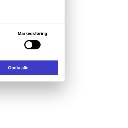
let du vil samtykke til ved å
Markedsføring
enstre hjørne av nettsiden.
i samler inn og behandler
Godta alle