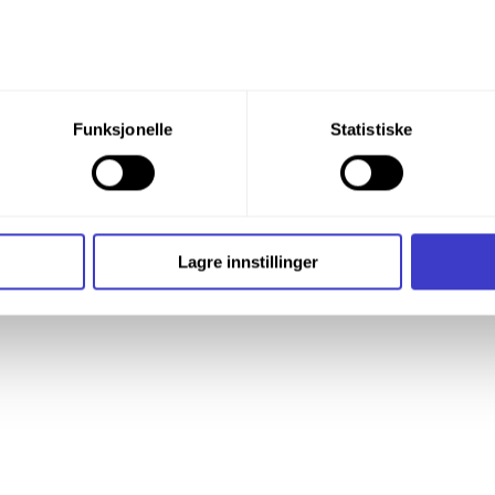
du din tillatelse til alle disse formålene. Du kan også velge formå
Funksjonelle
Statistiske
nder formålet, og deretter trykke «Lagre innstillingene».
t ditt til enhver tid ved å trykke på det lille ikonet i nederste v
i bruker informasjonskapsler og annen teknologi, og hvordan v
Lagre innstillinger
ide
Informasjonskapsler (Cookies)
.