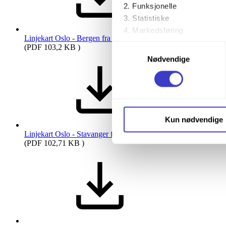
Funksjonelle
Statistiske
Markedsføring
Linjekart Oslo - Bergen fra 15. des 2024
(PDF 103,2 KB )
Samtykkevalg
Ved å trykke «Godta alle» gir 
Nødvendige
trykke på avmerkingsboksen u
Du kan trekke tilbake samtykke
Du kan lese mer om hvordan v
Kun nødvendige
personopplysninger på vår s
Linjekart Oslo - Stavanger fra 15. des 2024
(PDF 102,71 KB )