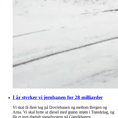
I år styrker vi jernbanen for 28 milliarder
Vi skal få flere tog på Dovrebanen og mellom Bergen og
Arna. Vi skal bytte ut diesel med grønn strøm i Trøndelag, og
får et nytt digitalt signalsystem på Gjøvikbanen.