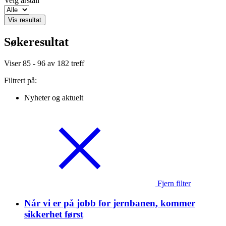
Velg årstall
Vis resultat
Søkeresultat
Viser
85 - 96
av
182
treff
Filtrert på:
Nyheter og aktuelt
Fjern filter
Når vi er på jobb for jernbanen, kommer
sikkerhet først