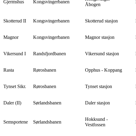
Gjermshus
Kongsvingerbanen
Åbogen
Skotterud II
Kongsvingerbanen
Skotterud stasjon
Magnor
Kongsvingerbanen
Magnor stasjon
Vikersund I
Randsfjordbanen
Vikersund stasjon
Rasta
Rørosbanen
Opphus - Koppang
Tynset Sikr.
Rørosbanen
Tynset stasjon
Daler (II)
Sørlandsbanen
Daler stasjon
Hokksund -
Semsportene
Sørlandsbanen
Vestfossen