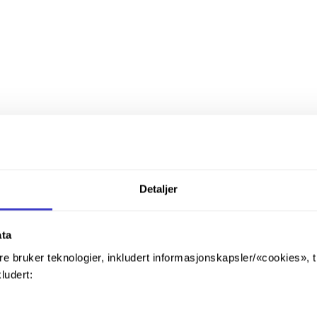
 Behovet for persontransport vil øke. Fra før er kapasiteten allerede ti
nger.
tet av Stortinget gjennom Nasjonal Transportplan, og skal gi et togtilbu
nne komme seg enkelt til og fra stasjonen med buss, til sykkel eller fots
Detaljer
egges en jernbaneutbygging
ata
gen». Denne utredningen skjer på bestilling fra regjeringen, og vurder
re bruker teknologier, inkludert informasjonskapsler/«cookies», 
r Østfoldbanen ble det valgt et konsept med en hovedvekt på stasjoner pl
kludert:
ing. Prosessen starter med en vurdering av alternative korridorer og k
 denne prosessen ligger også en offentlig høringsprosess. En vedtatt