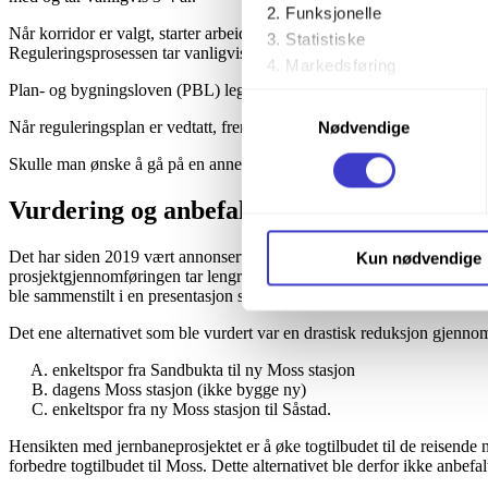
Funksjonelle
Når korridor er valgt, starter arbeidet med å plassere traseen eksakt
Statistiske
Reguleringsprosessen tar vanligvis 2-3 år.
Markedsføring
Plan- og bygningsloven (PBL) legger føringer for hvordan prosesse
Samtykkevalg
Ved å trykke «Godta alle» gir 
Når reguleringsplan er vedtatt, fremmes prosjektet av regjeringen til in
Nødvendige
trykke på avmerkingsboksen u
Skulle man ønske å gå på en annen trasé så vil man altså måtte gå tilb
Du kan trekke tilbake samtykke
Vurdering og anbefaling knyttet til SMS-
Du kan lese mer om hvordan v
Det har siden 2019 vært annonsert at det er behov for å øke rammene f
Kun nødvendige
personopplysninger på vår s
prosjektgjennomføringen tar lengre tid. Vi har vurdert alternativer i
ble sammenstilt i en presentasjon som ble gitt til politisk ledelse i Sa
Det ene alternativet som ble vurdert var en drastisk reduksjon gjenno
enkeltspor fra Sandbukta til ny Moss stasjon
dagens Moss stasjon (ikke bygge ny)
enkeltspor fra ny Moss stasjon til Såstad.
Hensikten med jernbaneprosjektet er å øke togtilbudet til de reisende n
forbedre togtilbudet til Moss. Dette alternativet ble derfor ikke anbef