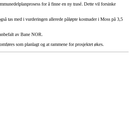
kommunedelplanprosess for å finne en ny trasé. Dette vil forsinke
t også tas med i vurderingen allerede påløpte kostnader i Moss på 3,5
ke anbefalt av Bane NOR.
mføres som planlagt og at rammene for prosjektet økes.