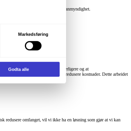
n vedtas også av kommunestyret som planmyndighet.
let du vil samtykke til ved å
Markedsføring
om må tas av Storting og regjering.
enstre hjørne av nettsiden.
i samler inn og behandler
bidratt til at kostnadene øker ytterligere og at
Godta alle
o alternativer hvor hensikten var å redusere kostnader. Dette arbeidet
isk redusere omfanget, vil vi ikke ha en løsning som gjør at vi kan