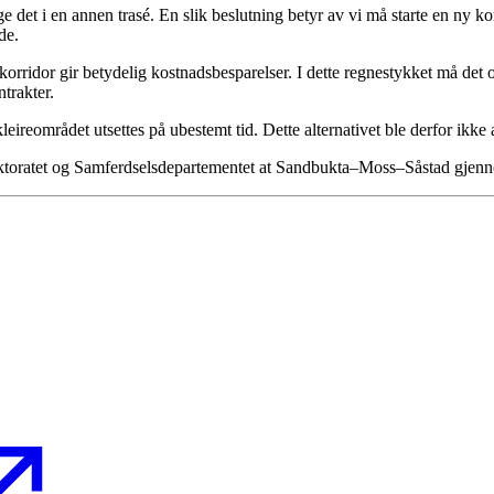
gge det i en annen trasé. En slik beslutning betyr av vi må starte en ny 
de.
v korridor gir betydelig kostnadsbesparelser. I dette regnestykket må de
trakter.
kleireområdet utsettes på ubestemt tid. Dette alternativet ble derfor ik
ektoratet og Samferdselsdepartementet at Sandbukta–Moss–Såstad gjenno