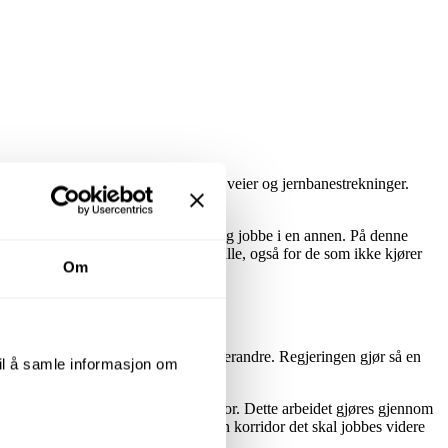
dvis sprengt på flere av våre største veier og jernbanestrekninger.
d som gjør det lettere å bo i en by og jobbe i en annen. På denne
. Toget skal være tilgjengelig for alle, også for de som ikke kjører
Om
er forskjellige konsepter opp mot hverandre. Regjeringen gjør så en
til å samle informasjon om
assert sentralt i alle byene.
onsekvensene knyttet til hver korridor. Dette arbeidet gjøres gjennom
 kommunedelplan fastlegger hvilken korridor det skal jobbes videre