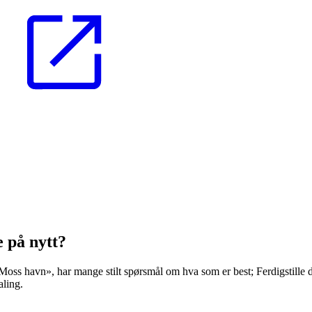
e på nytt?
oss havn», har mange stilt spørsmål om hva som er best; Ferdigstille da
aling.