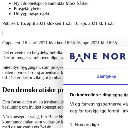
Nytt dobbeltspor Sandbukta-Moss-Såstad
Prosjektnyheter
Utbyggingsprosjekt
Publisert:
16. april 2021 klokken 15:23
16. apr. 2021 kl. 15:23
|
Oppdatert:
16. april 2021 klokken 16:35
16. apr. 2021 kl. 16:35
Det er ventet en betydelig befolkningsvekst på Østlandet frem mot 2040.
Derfor trenger vi miljøvennlige, raske og arealeffektive kollektivløsni
Intercityutbyggingen, som prosjektet Sandbukta-Moss-Såstad, er beslut
måten utvides bo- og arbeidsmarkedet på Østlandet. De reisende skal ku
Samtykke
bil. Det er derfor viktig at jernbanestasjonene ligger sentralt plassert.
Den demokratiske prosessen når det planl
Du kontrollerer dine egne d
Den første delen av en jernbaneutbygging skjer i «konseptvalgutrednin
Vi og forretningspartnerne vå
beslutning om hvilket konsept som det er ønskelig å gå videre med. Fo
deg for forskjellige formål, in
Når konsept er valgt, blir Bane NOR bedt om å planlegge for en utbygg
kommunedelplan som vedtas av kommunestyret, som er planmyndighet. I
Nødvendige
med og tar vanligvis 3-4 år.