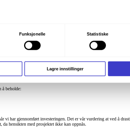
, og nødvendige arealer til jernbaneformål reguleres. Reguleringsplane
n med både kommunedelplan og reguleringsplan skal gjennomføres.
du din tillatelse til alle disse formålene. Du kan også velge formå
vesteringsbeslutning i Stortinget.
Funksjonelle
Statistiske
nder formålet, og deretter trykke «Lagre innstillingene».
ake til ny KVU eller kommunedelplan. Dette er i så fall en beslutning s
t ditt til enhver tid ved å trykke på det lille ikonet i nederste v
prosjektets rammer
i bruker informasjonskapsler og annen teknologi, og hvordan v
or Sandbukta – Moss – Såstad. Den nye informasjonen om kvikkleire har 
Lagre innstillinger
ide
Informasjonskapsler (Cookies)
.
 sammenheng med vår anbefaling om økte rammer. I hovedsak vurderte vi t
mferdselsdepartementet i januar 2021.
m å beholde:
år vi har gjennomført investeringen. Det er vår vurdering at ved å drast
alt, da hensikten med prosjektet ikke kan oppnås.