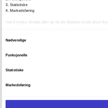
Statistiske
Markedsføring
Ved å trykke «Godta alle» gir du din tillatelse til alle disse
Du kan trekke tilbake samtykket ditt til enhver tid ved å trykk
Samtykkevalg
Nødvendige
Du kan lese mer om hvordan vi bruker informasjonskapsler o
Funksjonelle
Statistiske
Markedsføring