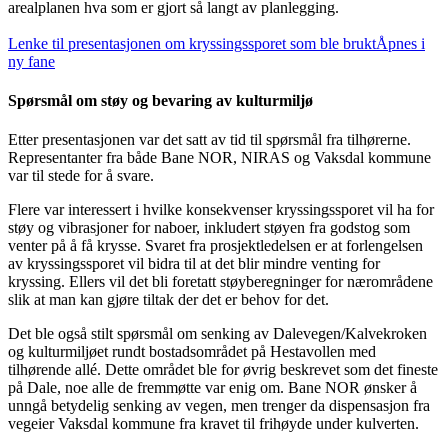
arealplanen hva som er gjort så langt av planlegging.
Lenke til presentasjonen om kryssingssporet som ble brukt
Åpnes i
ny fane
Spørsmål om støy og bevaring av kulturmiljø
Etter presentasjonen var det satt av tid til spørsmål fra tilhørerne.
Representanter fra både Bane NOR, NIRAS og Vaksdal kommune
var til stede for å svare.
Flere var interessert i hvilke konsekvenser kryssingssporet vil ha for
støy og vibrasjoner for naboer, inkludert støyen fra godstog som
venter på å få krysse. Svaret fra prosjektledelsen er at forlengelsen
av kryssingssporet vil bidra til at det blir mindre venting for
kryssing. Ellers vil det bli foretatt støyberegninger for nærområdene
slik at man kan gjøre tiltak der det er behov for det.
Det ble også stilt spørsmål om senking av Dalevegen/Kalvekroken
og kulturmiljøet rundt bostadsområdet på Hestavollen med
tilhørende allé. Dette området ble for øvrig beskrevet som det fineste
på Dale, noe alle de fremmøtte var enig om. Bane NOR ønsker å
unngå betydelig senking av vegen, men trenger da dispensasjon fra
vegeier Vaksdal kommune fra kravet til frihøyde under kulverten.