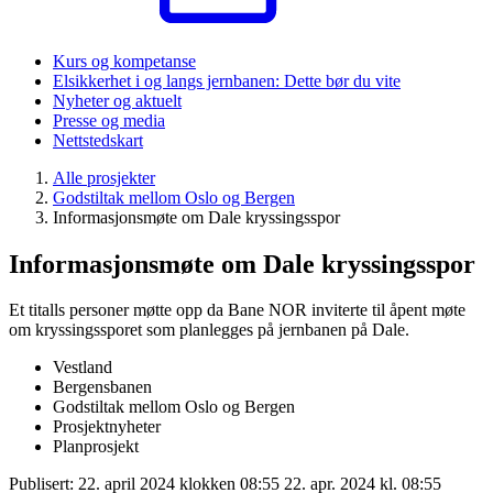
Kurs og kompetanse
Elsikkerhet i og langs jernbanen: Dette bør du vite
Nyheter og aktuelt
Presse og media
Nettstedskart
Alle prosjekter
Godstiltak mellom Oslo og Bergen
Informasjonsmøte om Dale kryssingsspor
Informasjonsmøte om Dale kryssingsspor
Et titalls personer møtte opp da Bane NOR inviterte til åpent møte
om kryssingssporet som planlegges på jernbanen på Dale.
Vestland
Bergensbanen
Godstiltak mellom Oslo og Bergen
Prosjektnyheter
Planprosjekt
Publisert:
22. april 2024 klokken 08:55
22. apr. 2024 kl. 08:55