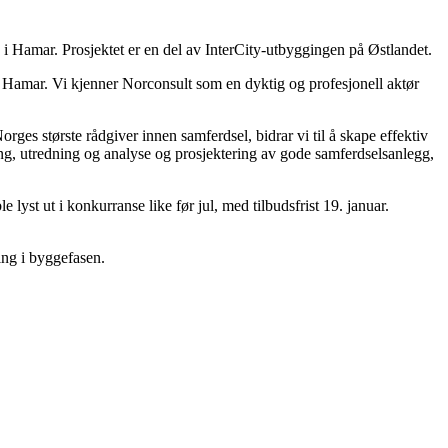
n i Hamar.
Prosjektet er en del av InterCity-utbyggingen på Østlandet.
d Hamar. Vi kjenner Norconsult som en dyktig og profesjonell aktør
ges største rådgiver innen samferdsel, bidrar vi til å skape effektiv
ing, utredning og analyse og prosjektering av gode samferdselsanlegg,
t ut i konkurranse like før jul, med tilbudsfrist 19. januar.
ing i byggefasen.