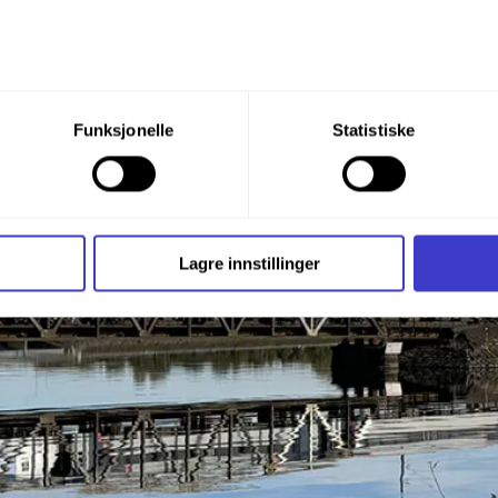
du din tillatelse til alle disse formålene. Du kan også velge formå
Funksjonelle
Statistiske
nder formålet, og deretter trykke «Lagre innstillingene».
t ditt til enhver tid ved å trykke på det lille ikonet i nederste v
i bruker informasjonskapsler og annen teknologi, og hvordan v
Lagre innstillinger
ide
Informasjonskapsler (Cookies)
.