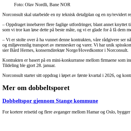
Foto:
Olav Nordli, Bane NOR
Norconsult skal utarbeide en ny teknisk detaljplan og en ny/revidert 
– Oppdraget innebærer flere faglige utfordringer, blant annet knyttet
som vi tror kan løse dette på beste måte, og vi er glade for å få dem 
– Vi er stolte over å ha vunnet denne kontrakten, våre rådgivere ser n
og miljøvennlig transport av mennesker og varer. Vi har unik spisskom
sier Bård Hernes, konserndirektør Norge/Hovedkontor i Norconsult.
Kontrakten er basert på en mini-konkurranse mellom firmaene som inng
Tildeling ble gjort 28. januar.
Norconsult starter sitt oppdrag i løpet av første kvartal i 2026, og k
Mer om dobbeltsporet
Dobbeltspor gjennom Stange kommune
For kortere reisetid og flere avganger mellom Hamar og Oslo, bygger