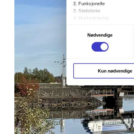
Funksjonelle
Statistiske
Markedsføring
Samtykkevalg
Ved å trykke «Godta alle» gir 
Nødvendige
trykke på avmerkingsboksen u
Du kan trekke tilbake samtykke
Du kan lese mer om hvordan v
Kun nødvendige
personopplysninger på vår s