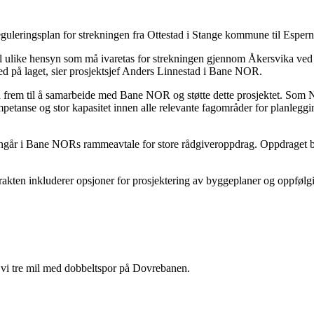
reguleringsplan for strekningen fra Ottestad i Stange kommune til Esper
 til ulike hensyn som må ivaretas for strekningen gjennom Åkersvika ve
med på laget, sier prosjektsjef Anders Linnestad i Bane NOR.
å frem til å samarbeide med Bane NOR og støtte dette prosjektet. Som Nor
petanse og stor kapasitet innen alle relevante fagområder for planlegg
år i Bane NORs rammeavtale for store rådgiveroppdrag. Oppdraget ble lys
ontrakten inkluderer opsjoner for prosjektering av byggeplaner og oppfølg
 vi tre mil med dobbeltspor på Dovrebanen.