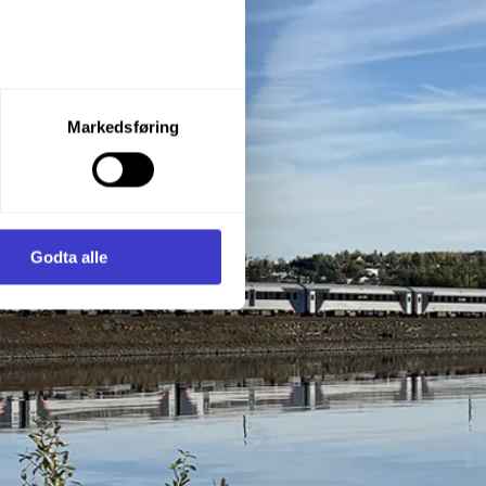
let du vil samtykke til ved å
Markedsføring
enstre hjørne av nettsiden.
i samler inn og behandler
Godta alle