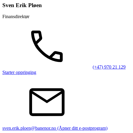
Sven Erik Pløen
Finansdirektør
(+47) 970 21 129
Starter oppringing
sven.erik.ploen@banenor.no
(Åpner ditt e-postprogram)