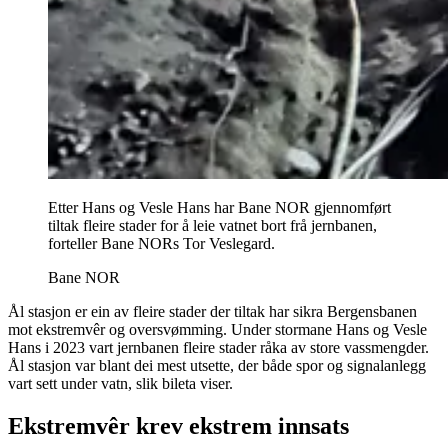
Etter Hans og Vesle Hans har Bane NOR gjennomført
tiltak fleire stader for å leie vatnet bort frå jernbanen,
forteller Bane NORs Tor Veslegard.
Bane NOR
Ål stasjon er ein av fleire stader der tiltak har sikra Bergensbanen
mot ekstremvêr og oversvømming.
Under stormane Hans og Vesle
Hans i 2023 vart jernbanen fleire stader råka av store vassmengder.
Ål stasjon var blant dei mest utsette, der både spor og signalanlegg
vart sett under vatn, slik bileta viser.
Ekstremvêr krev ekstrem innsats