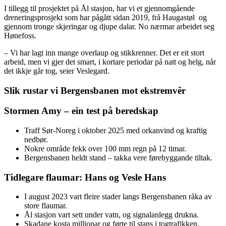
I tillegg til prosjektet på Ål stasjon, har vi et gjennomgående
dreneringsprosjekt som har pågått sidan 2019, frå Haugastøl og
gjennom tronge skjeringar og djupe dalar. No nærmar arbeidet seg
Hønefoss.
– Vi har lagt inn mange overlaup og stikkrenner. Det er eit stort
arbeid, men vi gjer det smart, i kortare periodar på natt og helg, når
det ikkje går tog, seier Veslegard.
Slik rustar vi Bergensbanen mot ekstremvêr
Stormen Amy – ein test på beredskap
Traff Sør-Noreg i oktober 2025 med orkanvind og kraftig
nedbør.
Nokre område fekk over 100 mm regn på 12 timar.
Bergensbanen heldt stand – takka vere førebyggande tiltak.
Tidlegare flaumar: Hans og Vesle Hans
I august 2023 vart fleire stader langs Bergensbanen råka av
store flaumar.
Ål stasjon vart sett under vatn, og signalanlegg drukna.
Skadane kosta millionar og førte til stans i togtrafikken.