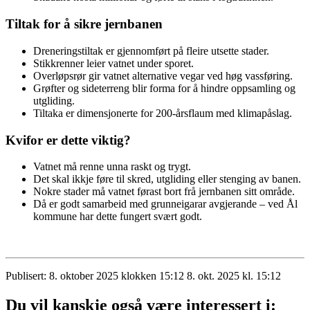
Tiltak for å sikre jernbanen
Dreneringstiltak er gjennomført på fleire utsette stader.
Stikkrenner leier vatnet under sporet.
Overløpsrør gir vatnet alternative vegar ved høg vassføring.
Grøfter og sideterreng blir forma for å hindre oppsamling og
utgliding.
Tiltaka er dimensjonerte for 200-årsflaum med klimapåslag.
Kvifor er dette viktig?
Vatnet må renne unna raskt og trygt.
Det skal ikkje føre til skred, utgliding eller stenging av banen.
Nokre stader må vatnet førast bort frå jernbanen sitt område.
Då er godt samarbeid med grunneigarar avgjerande – ved Ål
kommune har dette fungert svært godt.
Publisert:
8. oktober 2025 klokken 15:12
8. okt. 2025 kl. 15:12
Du vil kanskje også være interessert i: