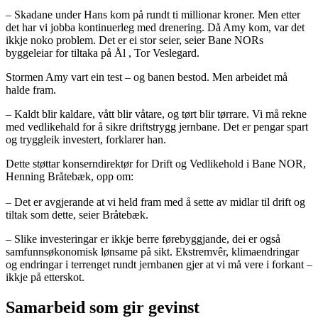
– Skadane under Hans kom på rundt ti millionar kroner. Men etter
det har vi jobba kontinuerleg med drenering. Då Amy kom, var det
ikkje noko problem. Det er ei stor seier, seier Bane NORs
byggeleiar for tiltaka på Ål , Tor Veslegard.
Stormen Amy vart ein test – og banen bestod. Men arbeidet må
halde fram.
– Kaldt blir kaldare, vått blir våtare, og tørt blir tørrare. Vi må rekne
med vedlikehald for å sikre driftstrygg jernbane. Det er pengar spart
og tryggleik investert, forklarer han.
Dette støttar konserndirektør for Drift og Vedlikehold i Bane NOR,
Henning Bråtebæk, opp om:
– Det er avgjerande at vi held fram med å sette av midlar til drift og
tiltak som dette, seier Bråtebæk.
– Slike investeringar er ikkje berre førebyggjande, dei er også
samfunnsøkonomisk lønsame på sikt. Ekstremvêr, klimaendringar
og endringar i terrenget rundt jernbanen gjer at vi må vere i forkant –
ikkje på etterskot.
Samarbeid som gir gevinst