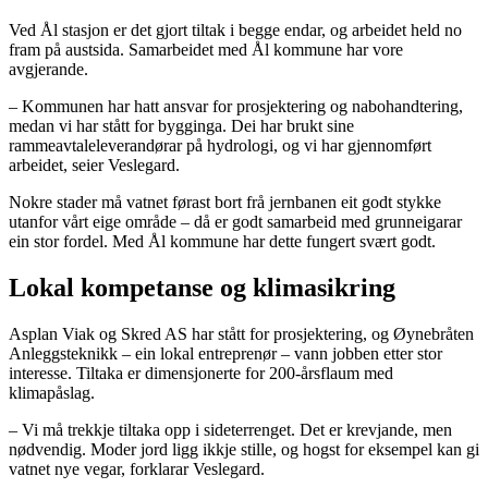
Ved Ål stasjon er det gjort tiltak i begge endar, og arbeidet held no
fram på austsida. Samarbeidet med Ål kommune har vore
avgjerande.
– Kommunen har hatt ansvar for prosjektering og nabohandtering,
medan vi har stått for bygginga. Dei har brukt sine
rammeavtaleleverandørar på hydrologi, og vi har gjennomført
arbeidet, seier Veslegard.
Nokre stader må vatnet førast bort frå jernbanen eit godt stykke
utanfor vårt eige område – då er godt samarbeid med grunneigarar
ein stor fordel. Med Ål kommune har dette fungert svært godt.
Lokal kompetanse og klimasikring
Asplan Viak og Skred AS har stått for prosjektering, og Øynebråten
Anleggsteknikk – ein lokal entreprenør – vann jobben etter stor
interesse. Tiltaka er dimensjonerte for 200-årsflaum med
klimapåslag.
– Vi må trekkje tiltaka opp i sideterrenget. Det er krevjande, men
nødvendig. Moder jord ligg ikkje stille, og hogst for eksempel kan gi
vatnet nye vegar, forklarar Veslegard.