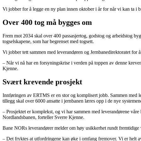
Vi jobber for å legge en ny plan innen oktober i år for når vi kan t
Over 400 tog må bygges om
Frem mot 2034 skal over 400 passasjertog, godstog og arbeidstog byg
togselskapene, som har begrenset med togsett.
Vi jobber tett sammen med leverandøren og Jernbanedirektoratet for 
– Når vi nå har en forsyningskrise i verden på toppen av denne kreve
Kjenne.
Svært krevende prosjekt
Innføringen av ERTMS er en stor og komplisert jobb. Sammen med le
tillegg skal over 6000 ansatte i jernbanen læres opp i de nye systemen
– Prosjektet er komplekst, og vi har sammen med leverandørene våre hånd
Nordlandsbanen, forteller Sverre Kjenne.
Bane NORs leverandører melder om høy usikkerhet rundt fremtidige v
– Det fryktes at utfordringene kan øke i omfang fremover. Vi er helt a