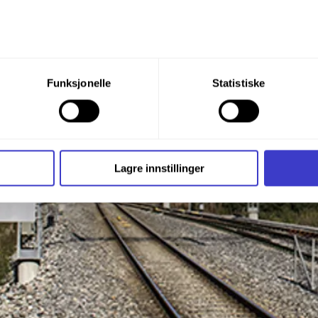
du din tillatelse til alle disse formålene. Du kan også velge formå
Funksjonelle
Statistiske
nder formålet, og deretter trykke «Lagre innstillingene».
t ditt til enhver tid ved å trykke på det lille ikonet i nederste v
i bruker informasjonskapsler og annen teknologi, og hvordan v
Lagre innstillinger
ide
Informasjonskapsler (Cookies)
.