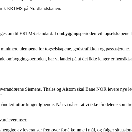
a i bruk ERTMS på Nordlandsbanen.
ges om til ERTMS-standard. I ombyggingsperioden vil togselskapene ha 
å minimere ulempene for togselskapene, godstrafikken og passasjerene.
nde ombyggingsperioden, har vi landet på at det ikke lenger er hensikts
verandørene Siemens, Thales og Alstom skal Bane NOR levere nye løsn
e.
tert utfordringer løpende. Når vi nå ser at vi ikke får delene som trengs
areleveranser.
vhengige av leveranser fremover for å komme i mål, og følger situasjone