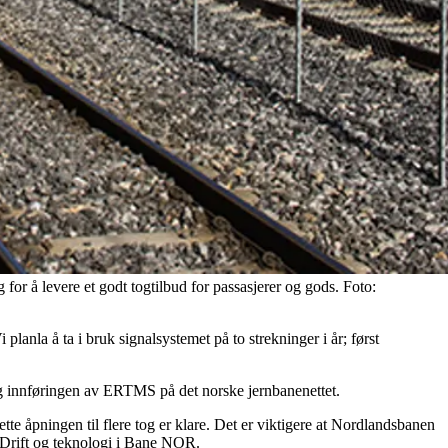
r å levere et godt togtilbud for passasjerer og gods. Foto:
planla å ta i bruk signalsystemet på to strekninger i år; først
og innføringen av ERTMS på det norske jernbanenettet.
ette åpningen til flere tog er klare. Det er viktigere at Nordlandsbanen
or Drift og teknologi i Bane NOR.