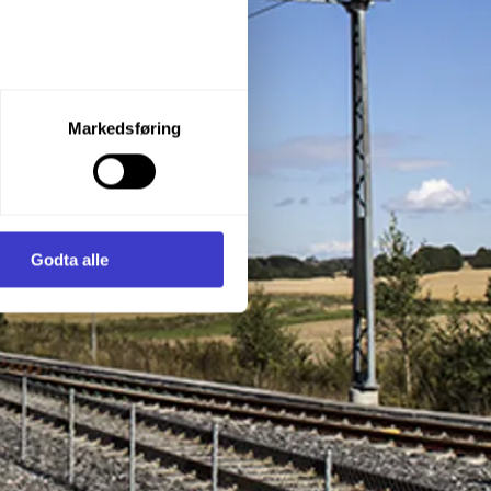
let du vil samtykke til ved å
Markedsføring
enstre hjørne av nettsiden.
i samler inn og behandler
Godta alle