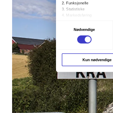
Funksjonelle
Statistiske
Markedsføring
Samtykkevalg
Ved å trykke «Godta alle» gir 
Nødvendige
trykke på avmerkingsboksen u
Du kan trekke tilbake samtykke
Du kan lese mer om hvordan v
Kun nødvendige
personopplysninger på vår s