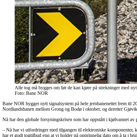
Alle tog må bygges om før de kan kjøre på strekninger med nytt
Foto:
Bane NOR
Bane NOR bygger nytt signalsystem på hele jernbanenettet frem til 2034. 
Nordlandsbanen mellom Grong og Bodø i oktober, og deretter Gjøvi
Nå har den globale forsyningskrisen som har oppstått i kjølvannet av
– Nå har vi utfordringer med tilgangen til elektroniske komponenter, kab
har et godt togtilbud enn at vi holder på opprinnelig dato om å ta i b