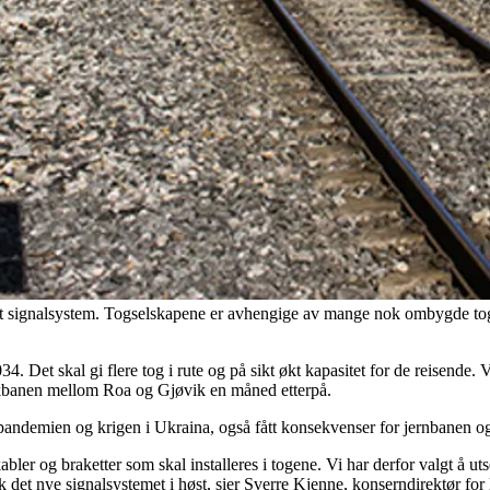
 signalsystem. Togselskapene er avhengige av mange nok ombygde tog fo
Det skal gi flere tog i rute og på sikt økt kapasitet for de reisende. Vi 
kbanen mellom Roa og Gjøvik en måned etterpå.
 pandemien og krigen i Ukraina, også fått konsekvenser for jernbanen 
ler og braketter som skal installeres i togene. Vi har derfor valgt å uts
ruk det nye signalsystemet i høst, sier Sverre Kjenne, konserndirektør f