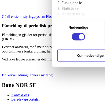
Funksjonelle
Statistiske
Markedsføring
Gå til eksternt styringssystem
Ekstern lenke
Samtykkevalg
Påmelding til periodisk prøving
Ved å trykke «Godta alle» gir 
Nødvendige
trykke på avmerkingsboksen u
Påmeldingen gjelder for periodisk prøving med henvisning til STY-6
(DRIV).
Du kan trekke tilbake samtykke
Leder er ansvarlig for å melde sine ressurser opp til prøvedag i god t
opplysninger i brukerprofilen, herunder arbeidsgivers e-post.
Du kan lese mer om hvordan v
Kun nødvendige
personopplysninger på vår s
Ved ikke ledige plasser, er det mulig å settes opp på venteliste.
Brukerveiledning
(åpnes i ny fane)
Bane NOR SF
Kontakt oss
Beredskapsportalen