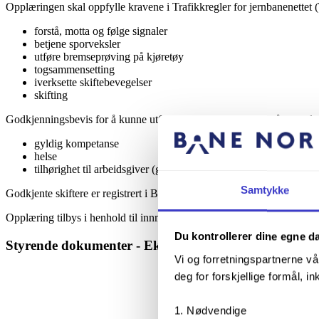
Opplæringen skal oppfylle kravene i Trafikkregler for jernbanenettet
forstå, motta og følge signaler
betjene sporveksler
utføre bremseprøving på kjøretøy
togsammensetting
iverksette skiftebevegelser
skifting
Godkjenningsbevis for å kunne utføre funksjonen utstedes på grunnla
gyldig kompetanse
helse
tilhørighet til arbeidsgiver (godkjent leverandør og personalans
Samtykke
Godkjente skiftere er registrert i Bane NORs godkjenningsregister tilkn
Opplæring tilbys i henhold til innmeldt behov. Kandidater uten kompe
Du kontrollerer dine egne d
Styrende dokumenter - Ekstern tilgang
Vi og forretningspartnerne vå
deg for forskjellige formål, in
Nødvendige