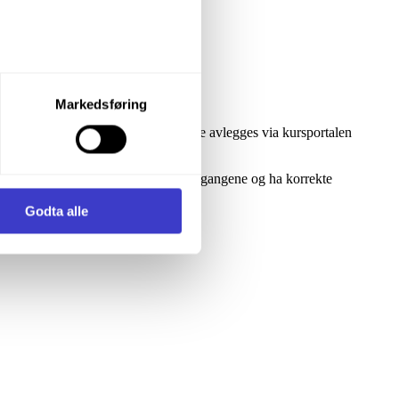
let du vil samtykke til ved å
Markedsføring
 egentransport - instruks. Prøvene avlegges via kursportalen
enstre hjørne av nettsiden.
uker er ansvarlig for å kontrollere tilgangene og ha korrekte
i samler inn og behandler
Godta alle