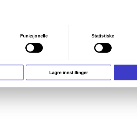
du din tillatelse til alle disse formålene. Du kan også velge formå
Funksjonelle
Statistiske
nder formålet, og deretter trykke «Lagre innstillingene».
02618 Eksamen, prøving og vedlikehold av kompetanse innen Bane NORs
t ditt til enhver tid ved å trykke på det lille ikonet i nederste v
id på forhånd. En uke før prøvedag låses det for endringer/påmelding. Br
i bruker informasjonskapsler og annen teknologi, og hvordan v
Lagre innstillinger
ide
Informasjonskapsler (Cookies)
.