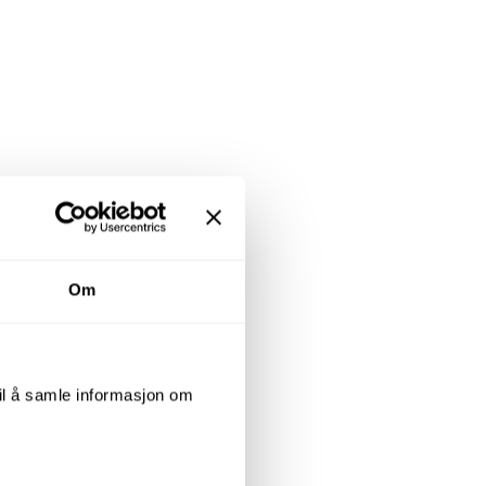
Om
arighet på to uker.
til å samle informasjon om