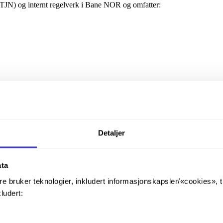
 (TJN) og internt regelverk i Bane NOR og omfatter:
g av:
varlig leder) og vurdering av skikkethet
Detaljer
yttet Sertifisering Transport.
tanse i grunnleggende trafikksikkerhet må gjennomføre et forkurs med v
ata
re bruker teknologier, inkludert informasjonskapsler/«cookies», 
kludert: