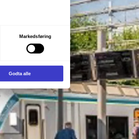
let du vil samtykke til ved å
Markedsføring
enstre hjørne av nettsiden.
i samler inn og behandler
Godta alle