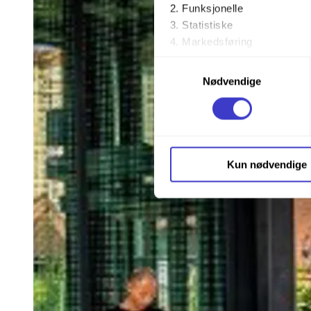
Funksjonelle
Statistiske
Markedsføring
Samtykkevalg
Ved å trykke «Godta alle» gir 
Nødvendige
trykke på avmerkingsboksen u
Du kan trekke tilbake samtykke
Du kan lese mer om hvordan v
Kun nødvendige
personopplysninger på vår s