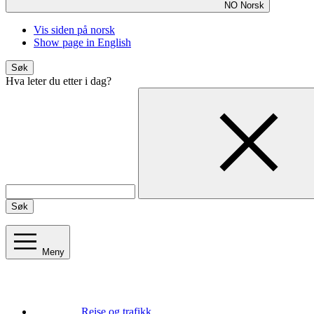
NO
Norsk
Vis siden på norsk
Show page in English
Søk
Hva leter du etter i dag?
Søk
Meny
Reise og trafikk