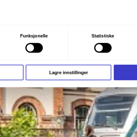
du din tillatelse til alle disse formålene. Du kan også velge formå
Funksjonelle
Statistiske
nder formålet, og deretter trykke «Lagre innstillingene».
t ditt til enhver tid ved å trykke på det lille ikonet i nederste v
i bruker informasjonskapsler og annen teknologi, og hvordan v
Lagre innstillinger
ide
Informasjonskapsler (Cookies)
.