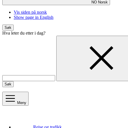
NO
Norsk
Vis siden på norsk
Show page in English
Søk
Hva leter du etter i dag?
Søk
Meny
Reise og trafikk