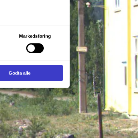
let du vil samtykke til ved å
Markedsføring
enstre hjørne av nettsiden.
i samler inn og behandler
Godta alle