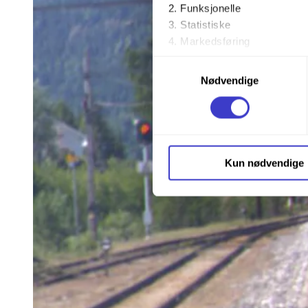
Funksjonelle
Statistiske
Markedsføring
Samtykkevalg
Ved å trykke «Godta alle» gir 
Nødvendige
trykke på avmerkingsboksen u
Du kan trekke tilbake samtykke
Du kan lese mer om hvordan v
Kun nødvendige
personopplysninger på vår s