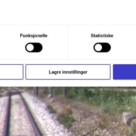
du din tillatelse til alle disse formålene. Du kan også velge formå
Funksjonelle
Statistiske
nder formålet, og deretter trykke «Lagre innstillingene».
t ditt til enhver tid ved å trykke på det lille ikonet i nederste v
i bruker informasjonskapsler og annen teknologi, og hvordan v
Lagre innstillinger
ide
Informasjonskapsler (Cookies)
.