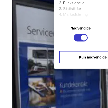
Funksjonelle
Statistiske
Markedsføring
Samtykkevalg
Ved å trykke «Godta alle» gir 
Nødvendige
trykke på avmerkingsboksen u
Du kan trekke tilbake samtykke
Du kan lese mer om hvordan v
Kun nødvendige
personopplysninger på vår s