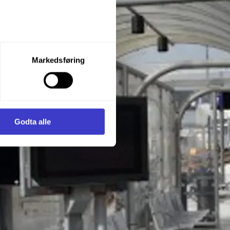
let du vil samtykke til ved å
Markedsføring
enstre hjørne av nettsiden.
i samler inn og behandler
Godta alle