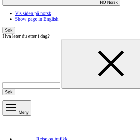
NO
Norsk
Vis siden på norsk
Show page in English
Søk
Hva leter du etter i dag?
Søk
Meny
Reise og trafikk