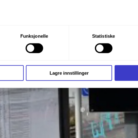
du din tillatelse til alle disse formålene. Du kan også velge formå
Funksjonelle
Statistiske
nder formålet, og deretter trykke «Lagre innstillingene».
t ditt til enhver tid ved å trykke på det lille ikonet i nederste v
i bruker informasjonskapsler og annen teknologi, og hvordan v
Lagre innstillinger
ide
Informasjonskapsler (Cookies)
.