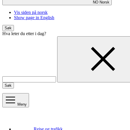
NO
Norsk
Vis siden på norsk
Show page in English
Søk
Hva leter du etter i dag?
Søk
Meny
Reise og trafikk