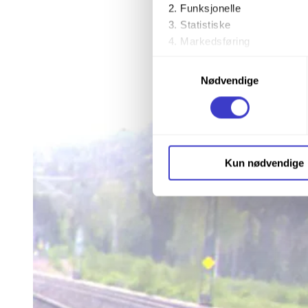
Funksjonelle
Statistiske
Markedsføring
Samtykkevalg
Ved å trykke «Godta alle» gir 
Nødvendige
trykke på avmerkingsboksen u
Du kan trekke tilbake samtykke
Du kan lese mer om hvordan v
Kun nødvendige
personopplysninger på vår s