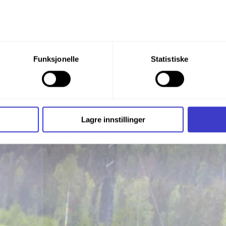
du din tillatelse til alle disse formålene. Du kan også velge formå
Funksjonelle
Statistiske
nder formålet, og deretter trykke «Lagre innstillingene».
t ditt til enhver tid ved å trykke på det lille ikonet i nederste v
i bruker informasjonskapsler og annen teknologi, og hvordan v
Lagre innstillinger
ide
Informasjonskapsler (Cookies)
.