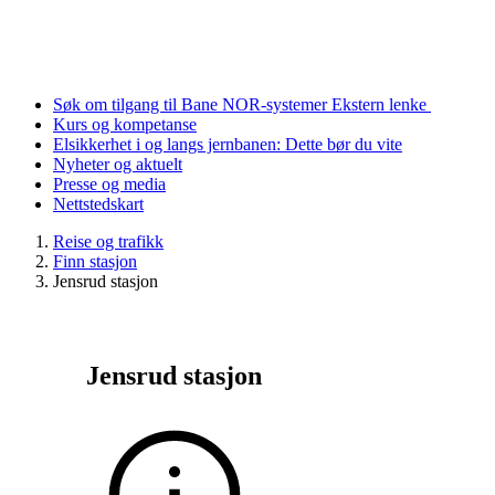
Søk om tilgang til Bane NOR-systemer
Ekstern lenke
Kurs og kompetanse
Elsikkerhet i og langs jernbanen: Dette bør du vite
Nyheter og aktuelt
Presse og media
Nettstedskart
Reise og trafikk
Finn stasjon
Jensrud stasjon
Jensrud stasjon