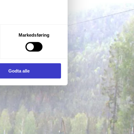
let du vil samtykke til ved å
Markedsføring
enstre hjørne av nettsiden.
i samler inn og behandler
Godta alle