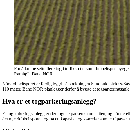
For å kunne sette flere tog i trafikk ettersom dobbeltspor byg
Rambøll, Bane NOR
Når dobbeltsporet er ferdig bygd på strekningen Sandbukta-Moss-Såstad k
110 meter. Bane NOR planlegger derfor å bygge et togparkeringsanle
Hva er et togparkeringsanlegg?
Et togparkeringsanlegg er der togene parkeres om natten, og når de elle
det nye dobbeltsporet, og ha en kapasitet og størrelse som er tilpasse