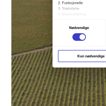
Funksjonelle
Statistiske
Markedsføring
Samtykkevalg
Ved å trykke «Godta alle» gir 
Nødvendige
trykke på avmerkingsboksen u
Du kan trekke tilbake samtykke
Du kan lese mer om hvordan v
Kun nødvendige
personopplysninger på vår s