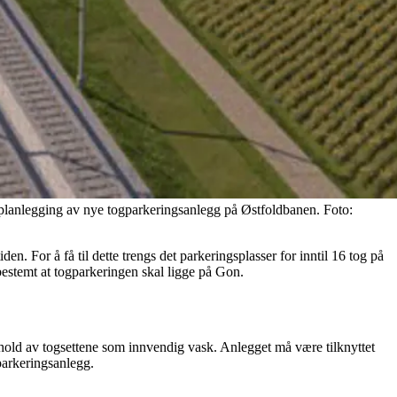
ed planlegging av nye togparkeringsanlegg på Østfoldbanen.
Foto:
n. For å få til dette trengs det parkeringsplasser for inntil 16 tog på
stemt at togparkeringen skal ligge på Gon.
ikehold av togsettene som innvendig vask. Anlegget må være tilknyttet
gparkeringsanlegg.