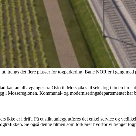
ges ut, trengs det flere plasser for togparkering. Bane NOR er i gang m
an antall avganger fra Oslo til Moss økes til seks tog i timen i rushtide
gg i Mosseregionen. Kommunal- og moderniseringsdepartementet har be
rs ikke er i drift. På et slikt anlegg utføres det enkel service og vedl
t togtrafikken. Se også denne filmen som forklarer hvorfor vi trenger to