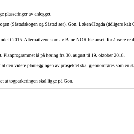
 plasseringer av anlegget.
kogen (Såstadskogen og Såstad sør), Gon, Løken/Høgda (tidligere kalt G
landet i 2015. Alternativene som av Bane NOR ble ansett for å være real
st. Planprogrammet lå på høring fra 30. august til 19. oktober 2018.
 den videre planleggingen av prosjektet skal gjennomføres som en stat
 at togparkeringen skal ligge på Gon.