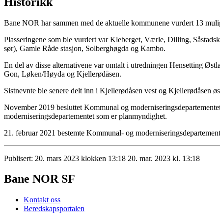
Historikk
Bane NOR har sammen med de aktuelle kommunene vurdert 13 mulige
Plasseringene som ble vurdert var Kleberget, Værle, Dilling, Såstads
sør), Gamle Råde stasjon, Solberghøgda og Kambo.
En del av disse alternativene var omtalt i utredningen Hensetting Øst
Gon, Løken/Høyda og Kjellerødåsen.
Sistnevnte ble senere delt inn i Kjellerødåsen vest og Kjellerødåsen ø
November 2019 besluttet Kommunal og moderniseringsdepartementet at
moderniseringsdepartementet som er planmyndighet.
21. februar 2021 bestemte Kommunal- og moderniseringsdepartementet
Publisert:
20. mars 2023 klokken 13:18
20. mar. 2023 kl. 13:18
Bane NOR SF
Kontakt oss
Beredskapsportalen