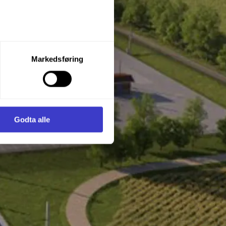
let du vil samtykke til ved å
Markedsføring
enstre hjørne av nettsiden.
i samler inn og behandler
Godta alle