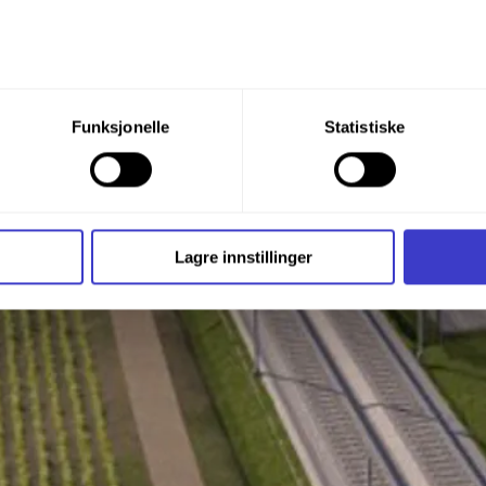
du din tillatelse til alle disse formålene. Du kan også velge formå
Funksjonelle
Statistiske
nder formålet, og deretter trykke «Lagre innstillingene».
t ditt til enhver tid ved å trykke på det lille ikonet i nederste v
i bruker informasjonskapsler og annen teknologi, og hvordan v
Lagre innstillinger
ide
Informasjonskapsler (Cookies)
.