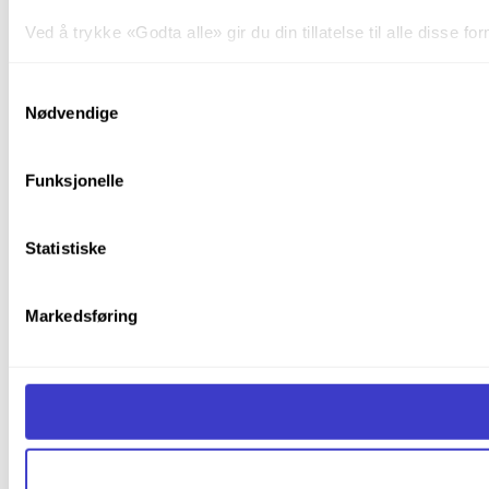
Ved å trykke «Godta alle» gir du din tillatelse til alle disse
Du kan trekke tilbake samtykket ditt til enhver tid ved å trykk
Samtykkevalg
Nødvendige
Du kan lese mer om hvordan vi bruker informasjonskapsler o
Funksjonelle
Statistiske
Markedsføring