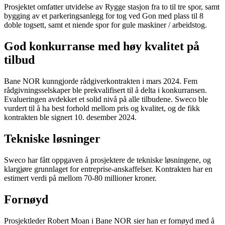
Prosjektet omfatter utvidelse av Rygge stasjon fra to til tre spor, samt
bygging av et parkeringsanlegg for tog ved Gon med plass til 8
doble togsett, samt et niende spor for gule maskiner / arbeidstog.
God konkurranse med høy kvalitet på
tilbud
Bane NOR kunngjorde rådgiverkontrakten i mars 2024. Fem
rådgivningsselskaper ble prekvalifisert til å delta i konkurransen.
Evalueringen avdekket et solid nivå på alle tilbudene. Sweco ble
vurdert til å ha best forhold mellom pris og kvalitet, og de fikk
kontrakten ble signert 10. desember 2024.
Tekniske løsninger
Sweco har fått oppgaven å prosjektere de tekniske løsningene, og
klargjøre grunnlaget for entreprise-anskaffelser. Kontrakten har en
estimert verdi på mellom 70-80 millioner kroner.
Fornøyd
Prosjektleder Robert Moan i Bane NOR sier han er fornøyd med å