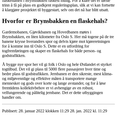
flaskehalsen i Brynsbakken raskest mulig. For å klare det er første
trinn å få på plass en godkjent reguleringsplan, slik at vi kan fortsette
å klargjøre prosjektet til byggestart, selv om det nå har blitt utsatt.
Hvorfor er Brynsbakken en flaskehals?
Gardemobanen, Gjøvikbanen og Hovedbanen møtes i
Brynsbakken, en liten kilometer fra Oslo S. Her må togene på de tre
banene krysse hverandres spor og delvis kjøre mot kjøreretningen
for å komme inn til Oslo S. Dette er en utfordring for
togfremføringen og skaper en flaskehals for både person- og
godstrafikken.
Å bygge nye spor her vil gi folk i Oslo og hele Østlandet et styrket
togtilbud. Det vil gi plass til 5000 flere passasjerer hver time og
bedre plass til godstrafikken. Jernbanen er den sikreste, mest klima-
og miljøvennlige og effektive måten å transportere mange
mennesker og gods over korte og lange avstander, og for å løse
fremtidens kollektivbehov er vi avhengige av en robust,
velfungerende og pålitelig jernbane. Det er dette utbyggingen
handler om.
Publisert:
28. januar 2022 klokken 11:29
28. jan. 2022 kl. 11:29