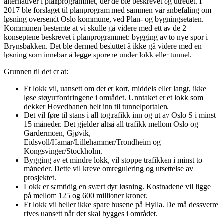
alternativer i planprogrammet, der de ble beskrevet og utredet. I
2017 ble forslaget til planprogram med sammen vår anbefaling om
løsning oversendt Oslo kommune, ved Plan- og bygningsetaten.
Kommunen bestemte at vi skulle gå videre med ett av de 2
konseptene beskrevet i planprogrammet: bygging av to nye spor i
Brynsbakken. Det ble dermed besluttet å ikke gå videre med en
løsning som innebar å legge sporene under lokk eller tunnel.
Grunnen til det er at:
Et lokk vil, uansett om det er kort, middels eller langt, ikke
løse støyutfordringene i området. Unntaket er et lokk som
dekker Hovedbanen helt inn til tunnelportalen.
Det vil føre til stans i all togtrafikk inn og ut av Oslo S i minst
15 måneder. Det gjelder altså all trafikk mellom Oslo og
Gardermoen, Gjøvik,
Eidsvoll/Hamar/Lillehammer/Trondheim og
Kongsvinger/Stockholm.
Bygging av et mindre lokk, vil stoppe trafikken i minst to
måneder. Dette vil kreve omregulering og utsettelse av
prosjektet.
Lokk er samtidig en svært dyr løsning. Kostnadene vil ligge
på mellom 125 og 600 millioner kroner.
Et lokk vil heller ikke spare husene på Hylla. De må dessverre
rives uansett når det skal bygges i området.