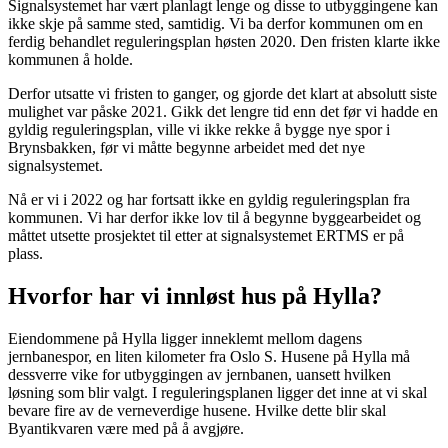
Signalsystemet har vært planlagt lenge og disse to utbyggingene kan
ikke skje på samme sted, samtidig. Vi ba derfor kommunen om en
ferdig behandlet reguleringsplan høsten 2020. Den fristen klarte ikke
kommunen å holde.
Derfor utsatte vi fristen to ganger, og gjorde det klart at absolutt siste
mulighet var påske 2021. Gikk det lengre tid enn det før vi hadde en
gyldig reguleringsplan, ville vi ikke rekke å bygge nye spor i
Brynsbakken, før vi måtte begynne arbeidet med det nye
signalsystemet.
Nå er vi i 2022 og har fortsatt ikke en gyldig reguleringsplan fra
kommunen. Vi har derfor ikke lov til å begynne byggearbeidet og
måttet utsette prosjektet til etter at signalsystemet ERTMS er på
plass.
Hvorfor har vi innløst hus på Hylla?
Eiendommene på Hylla ligger inneklemt mellom dagens
jernbanespor, en liten kilometer fra Oslo S. Husene på Hylla må
dessverre vike for utbyggingen av jernbanen, uansett hvilken
løsning som blir valgt. I reguleringsplanen ligger det inne at vi skal
bevare fire av de verneverdige husene. Hvilke dette blir skal
Byantikvaren være med på å avgjøre.