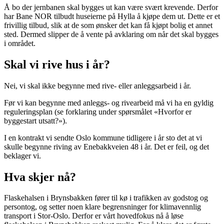
Å bo der jernbanen skal bygges ut kan være svært krevende. Derfor
har Bane NOR tilbudt huseierne på Hylla å kjøpe dem ut. Dette er et
frivillig tilbud, slik at de som ønsker det kan få kjøpt bolig et annet
sted. Dermed slipper de å vente på avklaring om når det skal bygges
i området.
Skal vi rive hus i år?
Nei, vi skal ikke begynne med rive- eller anleggsarbeid i år.
Før vi kan begynne med anleggs- og rivearbeid må vi ha en gyldig
reguleringsplan (se forklaring under spørsmålet «Hvorfor er
byggestart utsatt?»).
I en kontrakt vi sendte Oslo kommune tidligere i år sto det at vi
skulle begynne riving av Enebakkveien 48 i år. Det er feil, og det
beklager vi.
Hva skjer nå?
Flaskehalsen i Brynsbakken fører til kø i trafikken av godstog og
persontog, og setter noen klare begrensninger for klimavennlig
transport i Stor-Oslo. Derfor er vårt hovedfokus nå å løse