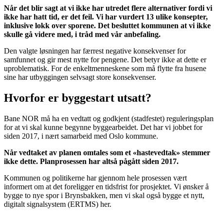
Når det blir sagt at vi ikke har utredet flere alternativer fordi vi
ikke har hatt tid, er det feil. Vi har vurdert 13 ulike konsepter,
inklusive lokk over sporene. Det besluttet kommunen at vi ikke
skulle gå videre med, i tråd med vår anbefaling.
Den valgte løsningen har færrest negative konsekvenser for
samfunnet og gir mest nytte for pengene. Det betyr ikke at dette er
uproblematisk. For de enkeltmenneskene som må flytte fra husene
sine har utbyggingen selvsagt store konsekvenser.
Hvorfor er byggestart utsatt?
Bane NOR må ha en vedtatt og godkjent (stadfestet) reguleringsplan
for at vi skal kunne begynne byggearbeidet. Det har vi jobbet for
siden 2017, i nært samarbeid med Oslo kommune.
Når vedtaket av planen omtales som et «hastevedtak» stemmer
ikke dette. Planprosessen har altså pågått siden 2017.
Kommunen og politikerne har gjennom hele prosessen vært
informert om at det foreligger en tidsfrist for prosjektet. Vi ønsker å
bygge to nye spor i Brynsbakken, men vi skal også bygge et nytt,
digitalt signalsystem (ERTMS) her.