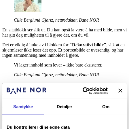
Cille Berglund Gjørtz, nettredaktør, Bane NOR
En sitatblokk ser slik ut. Du kan også la være å ha med bilde, men vi
har gitt deg muligheten til å gjøre det, om du vil.
Det er viktig å huke av i blokken for
"Dekorativt bilde"
, slik at en
skjermleser ikke leser det opp. Et portrettbilde er uvesentlig, og har
ingen sammenheng med innholdet å gjøre.
Vi lager innhold som lever – ikke bare eksisterer.
Cille Berglund Gjørtz, nettredaktør, Bane NOR
Slik ser et fremhevet sitat ut, uten bilde.
Bruksområde
Samtykke
Detaljer
Om
Brukes til å
fremheve et sitat
fra en person og du kan også legge til
et bilde. Skal helst inneholde kun én setning. Sitatet blir automatisk
satt i anførselstegn. Ikke bruk sitatstrek.
Du kontrollerer dine egne data