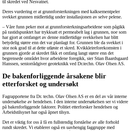
til skredet ved Nesvatnet.
Deres vurdering er at grunnforsterkningen med kalksementpeler
svekket grunnen midlertidig under installasjonen av selve pelene.
– Våre funn peker mot at grunnforsterkningsarbeidene som pågikk
på rastidspunktet har trykksatt et permeabelt lag i grunnen, noe som
har gjort at omfanget av denne midlertidige svekkelsen har blitt
betydelig større enn det var planlagt for. Grunnen ble da svekket i
stor nok grad til at dette utløste et skred. Kvikkleireforekomsten i
grunnen gjorde at skredet fikk et omfang langt større enn det
begrensede området hvor arbeidene foregikk, sier Stian Baardsgaard
Hanssen, seniorrådgiver geoteknikk ved Dr.techn. Olav Olsen AS.
De bakenforliggende årsakene blir
etterforsket og undersøkt
Fagrapportene fra Dr. techn. Olav Olsen AS er en del av vår interne
undersøkelse av hendelsen. I den interne undersøkelsen ser vi videre
på bakenforliggende faktorer. Politiet etterforsker hendelsen og
Arbeidstilsynet har også åpnet tilsyn.
Det er viktig for oss å få en fullstendig forståelse av alle forhold
rundt skredet. Vi etablerer også en uavhengig faggruppe med