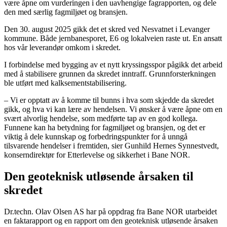
være åpne om vurderingen i den uavhengige fagrapporten, og dele
den med særlig fagmiljøet og bransjen.
Den 30. august 2025 gikk det et skred ved Nesvatnet i Levanger
kommune. Både jernbanesporet, E6 og lokalveien raste ut. En ansatt
hos vår leverandør omkom i skredet.
I forbindelse med bygging av et nytt kryssingsspor pågikk det arbeid
med å stabilisere grunnen da skredet inntraff. Grunnforsterkningen
ble utført med kalksementstabilisering.
– Vi er opptatt av å komme til bunns i hva som skjedde da skredet
gikk, og hva vi kan lære av hendelsen. Vi ønsker å være åpne om en
svært alvorlig hendelse, som medførte tap av en god kollega.
Funnene kan ha betydning for fagmiljøet og bransjen, og det er
viktig å dele kunnskap og forbedringspunkter for å unngå
tilsvarende hendelser i fremtiden, sier Gunhild Hernes Synnestvedt,
konserndirektør for Etterlevelse og sikkerhet i Bane NOR.
Den geoteknisk utløsende årsaken til
skredet
Dr.techn. Olav Olsen AS har på oppdrag fra Bane NOR utarbeidet
en faktarapport og en rapport om den geoteknisk utløsende årsaken