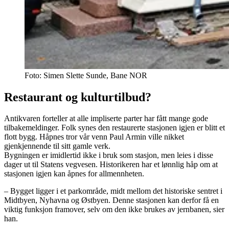
Foto:
Simen Slette Sunde, Bane NOR
Restaurant og kulturtilbud?
Antikvaren forteller at alle impliserte parter har fått mange gode
tilbakemeldinger. Folk synes den restaurerte stasjonen igjen er blitt et
flott bygg. Håpnes tror vår venn Paul Armin ville nikket
gjenkjennende til sitt gamle verk.
Bygningen er imidlertid ikke i bruk som stasjon, men leies i disse
dager ut til Statens vegvesen. Historikeren har et lønnlig håp om at
stasjonen igjen kan åpnes for allmennheten.
– Bygget ligger i et parkområde, midt mellom det historiske sentret i
Midtbyen, Nyhavna og Østbyen. Denne stasjonen kan derfor få en
viktig funksjon framover, selv om den ikke brukes av jernbanen, sier
han.