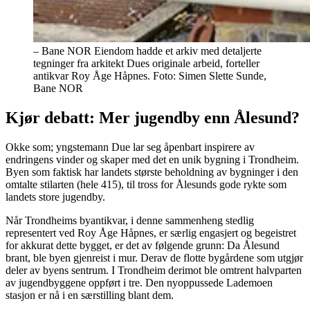
– Bane NOR Eiendom hadde et arkiv med detaljerte
tegninger fra arkitekt Dues originale arbeid, forteller
antikvar Roy Åge Håpnes.
Foto:
Simen Slette Sunde,
Bane NOR
Kjør debatt: Mer jugendby enn Ålesund?
Okke som; yngstemann Due lar seg åpenbart inspirere av
endringens vinder og skaper med det en unik bygning i Trondheim.
Byen som faktisk har landets største beholdning av bygninger i den
omtalte stilarten (hele 415), til tross for Ålesunds gode rykte som
landets store jugendby.
Når Trondheims byantikvar, i denne sammenheng stedlig
representert ved Roy Åge Håpnes, er særlig engasjert og begeistret
for akkurat dette bygget, er det av følgende grunn: Da Ålesund
brant, ble byen gjenreist i mur. Derav de flotte bygårdene som utgjør
deler av byens sentrum. I Trondheim derimot ble omtrent halvparten
av jugendbyggene oppført i tre. Den nyoppussede Lademoen
stasjon er nå i en særstilling blant dem.