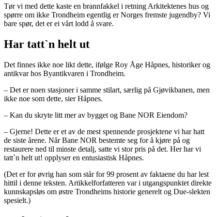
Tør vi med dette kaste en brannfakkel i retning Arkitektenes hus og
spørre om ikke Trondheim egentlig er Norges fremste jugendby? Vi
bare spør, det er ei vårt lodd å svare.
Har tatt`n helt ut
Det finnes ikke noe likt dette, ifølge Roy Åge Håpnes, historiker og
antikvar hos Byantikvaren i Trondheim.
– Det er noen stasjoner i samme stilart, særlig på Gjøvikbanen, men
ikke noe som dette, sier Håpnes.
– Kan du skryte litt mer av bygget og Bane NOR Eiendom?
– Gjerne! Dette er et av de mest spennende prosjektene vi har hatt
de siste årene. Når Bane NOR bestemte seg for å kjøre på og
restaurere ned til minste detalj, satte vi stor pris på det. Her har vi
tatt`n helt ut! opplyser en entusiastisk Håpnes.
(Det er for øvrig han som står for 99 prosent av faktaene du har lest
hittil i denne teksten. Artikkelforfatteren var i utgangspunktet direkte
kunnskapsløs om østre Trondheims historie generelt og Due-slekten
spesielt.)