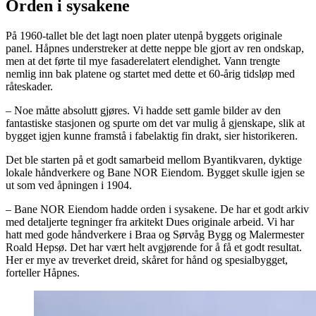
Orden i sysakene
På 1960-tallet ble det lagt noen plater utenpå byggets originale
panel. Håpnes understreker at dette neppe ble gjort av ren ondskap,
men at det førte til mye fasaderelatert elendighet. Vann trengte
nemlig inn bak platene og startet med dette et 60-årig tidsløp med
råteskader.
– Noe måtte absolutt gjøres. Vi hadde sett gamle bilder av den
fantastiske stasjonen og spurte om det var mulig å gjenskape, slik at
bygget igjen kunne framstå i fabelaktig fin drakt, sier historikeren.
Det ble starten på et godt samarbeid mellom Byantikvaren, dyktige
lokale håndverkere og Bane NOR Eiendom. Bygget skulle igjen se
ut som ved åpningen i 1904.
– Bane NOR Eiendom hadde orden i sysakene. De har et godt arkiv
med detaljerte tegninger fra arkitekt Dues originale arbeid. Vi har
hatt med gode håndverkere i Braa og Sørvåg Bygg og Malermester
Roald Hepsø. Det har vært helt avgjørende for å få et godt resultat.
Her er mye av treverket dreid, skåret for hånd og spesialbygget,
forteller Håpnes.