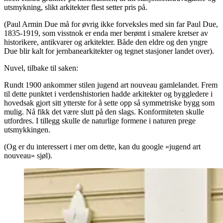
utsmykning, slikt arkitekter flest setter pris på.
(Paul Armin Due må for øvrig ikke forveksles med sin far Paul Due,
1835-1919, som visstnok er enda mer berømt i smalere kretser av
historikere, antikvarer og arkitekter. Både den eldre og den yngre
Due blir kalt for jernbanearkitekter og tegnet stasjoner landet over).
Nuvel, tilbake til saken:
Rundt 1900 ankommer stilen jugend art nouveau gamlelandet. Frem
til dette punktet i verdenshistorien hadde arkitekter og byggledere i
hovedsak gjort sitt ytterste for å sette opp så symmetriske bygg som
mulig. Nå fikk det være slutt på den slags. Konformiteten skulle
utfordres. I tillegg skulle de naturlige formene i naturen prege
utsmykkingen.
(Og er du interessert i mer om dette, kan du google «jugend art
nouveau» sjøl).