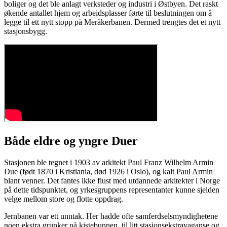
boliger og det ble anlagt verksteder og industri i Østbyen. Det raskt
økende antallet hjem og arbeidsplasser førte til beslutningen om å
legge til ett nytt stopp på Meråkerbanen. Dermed trengtes det et nytt
stasjonsbygg.
Både eldre og yngre Duer
Stasjonen ble tegnet i 1903 av arkitekt Paul Franz Wilhelm Armin
Due (født 1870 i Kristiania, død 1926 i Oslo), og kalt Paul Armin
blant venner. Det fantes ikke flust med utdannede arkitekter i Norge
på dette tidspunktet, og yrkesgruppens representanter kunne sjelden
velge mellom store og flotte oppdrag.
Jernbanen var ett unntak. Her hadde ofte samferdselsmyndighetene
noen ekstra grunker på kistebunnen, til litt stasjonsekstravaganse og