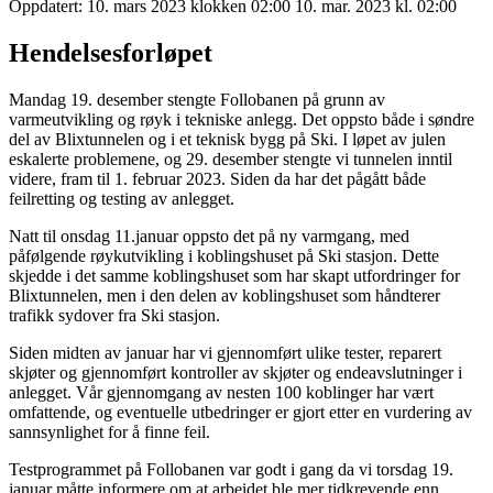
Oppdatert:
10. mars 2023 klokken 02:00
10. mar. 2023 kl. 02:00
Hendelsesforløpet
Mandag 19. desember stengte Follobanen på grunn av
varmeutvikling og røyk i tekniske anlegg. Det oppsto både i søndre
del av Blixtunnelen og i et teknisk bygg på Ski. I løpet av julen
eskalerte problemene, og 29. desember stengte vi tunnelen inntil
videre, fram til 1. februar 2023. Siden da har det pågått både
feilretting og testing av anlegget.
Natt til onsdag 11.januar oppsto det på ny varmgang, med
påfølgende røykutvikling i koblingshuset på Ski stasjon. Dette
skjedde i det samme koblingshuset som har skapt utfordringer for
Blixtunnelen, men i den delen av koblingshuset som håndterer
trafikk sydover fra Ski stasjon.
Siden midten av januar har vi gjennomført ulike tester, reparert
skjøter og gjennomført kontroller av skjøter og endeavslutninger i
anlegget. Vår gjennomgang av nesten 100 koblinger har vært
omfattende, og eventuelle utbedringer er gjort etter en vurdering av
sannsynlighet for å finne feil.
Testprogrammet på Follobanen var godt i gang da vi torsdag 19.
januar måtte informere om at arbeidet ble mer tidkrevende enn