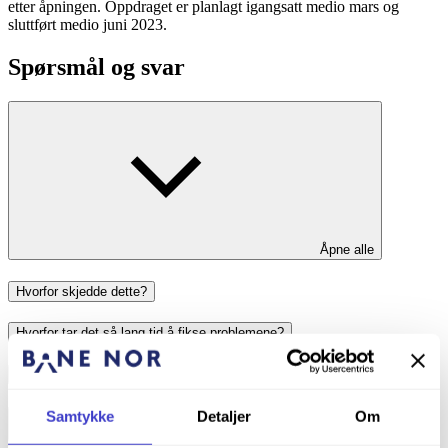
etter åpningen. Oppdraget er planlagt igangsatt medio mars og
sluttført medio juni 2023.
Spørsmål og svar
Åpne alle
Hvorfor skjedde dette?
Hvorfor tar det så lang tid å fikse problemene?
Er ikke tunnelen tett?
Samtykke
Detaljer
Om
Hvem sin skyld er dette? Bør ikke noen gå av som følge av denne
saken?