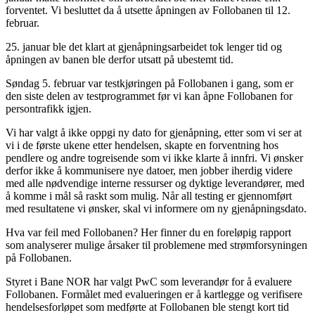
forventet. Vi besluttet da å utsette åpningen av Follobanen til 12.
februar.
25. januar ble det klart at gjenåpningsarbeidet tok lenger tid og
åpningen av banen ble derfor utsatt på ubestemt tid.
Søndag 5. februar var testkjøringen på Follobanen i gang, som er
den siste delen av testprogrammet før vi kan åpne Follobanen for
persontrafikk igjen.
Vi har valgt å ikke oppgi ny dato for gjenåpning, etter som vi ser at
vi i de første ukene etter hendelsen, skapte en forventning hos
pendlere og andre togreisende som vi ikke klarte å innfri. Vi ønsker
derfor ikke å kommunisere nye datoer, men jobber iherdig videre
med alle nødvendige interne ressurser og dyktige leverandører, med
å komme i mål så raskt som mulig. Når all testing er gjennomført
med resultatene vi ønsker, skal vi informere om ny gjenåpningsdato.
Hva var feil med Follobanen? Her finner du en foreløpig rapport
som analyserer mulige årsaker til problemene med strømforsyningen
på Follobanen.
Styret i Bane NOR har valgt PwC som leverandør for å evaluere
Follobanen. Formålet med evalueringen er å kartlegge og verifisere
hendelsesforløpet som medførte at Follobanen ble stengt kort tid