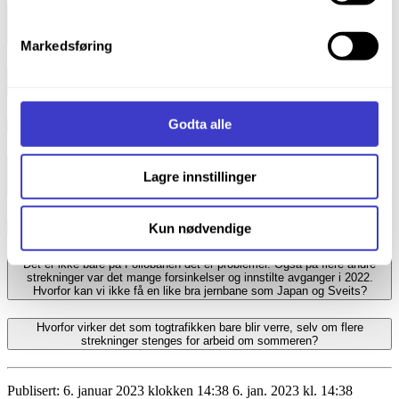
nettsiden.
Feil ved returstrøm og jording er blitt nevnt som grunnen til problemene.
Er det andre anlegg for dette på Follobanen enn på andre
togstrekninger?
Markedsføring
Du kan lese mer om hvordan vi bruker
informasjonskapsler og annen teknologi, og hvordan vi
Er denne løsningen for returstrøm og jording prøvd ut på andre anlegg i
Norge?
samler inn og behandler personopplysninger på vår side
Informasjonskapsler (Cookies)
.
Godta alle
Follobanen er totalentreprise. Men hva innebærer egentlig det?
Det er blitt snakket om en rapport fra Norconsult om
Lagre innstillinger
returstrømanlegget. Hvorfor ble den bestilt når AGJV var
totalentreprenør?
Hva er oppsummeringen i Norconsult sin rapport?
Kun nødvendige
Det er ikke bare på Follobanen det er problemer. Også på flere andre
strekninger var det mange forsinkelser og innstilte avganger i 2022.
Hvorfor kan vi ikke få en like bra jernbane som Japan og Sveits?
Hvorfor virker det som togtrafikken bare blir verre, selv om flere
strekninger stenges for arbeid om sommeren?
Publisert:
6. januar 2023 klokken 14:38
6. jan. 2023 kl. 14:38