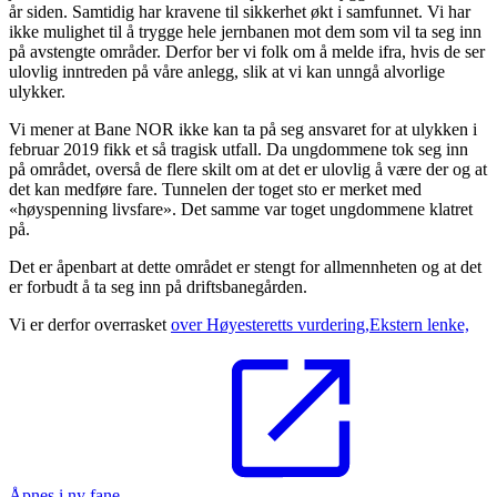
år siden. Samtidig har kravene til sikkerhet økt i samfunnet. Vi har
ikke mulighet til å trygge hele jernbanen mot dem som vil ta seg inn
på avstengte områder. Derfor ber vi folk om å melde ifra, hvis de ser
ulovlig inntreden på våre anlegg, slik at vi kan unngå alvorlige
ulykker.
Vi mener at Bane NOR ikke kan ta på seg ansvaret for at ulykken i
februar 2019 fikk et så tragisk utfall. Da ungdommene tok seg inn
på området, overså de flere skilt om at det er ulovlig å være der og at
det kan medføre fare. Tunnelen der toget sto er merket med
«høyspenning livsfare». Det samme var toget ungdommene klatret
på.
Det er åpenbart at dette området er stengt for allmennheten og at det
er forbudt å ta seg inn på driftsbanegården.
Vi er derfor overrasket
over Høyesteretts vurdering,
Ekstern lenke,
Åpnes i ny fane