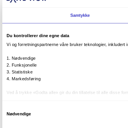
Samtykke
Du kontrollerer dine egne data
Vi og forretningspartnerne våre bruker teknologier, inkludert 
Nødvendige
Funksjonelle
Statistiske
Markedsføring
Ved å trykke «Godta alle» gir du din tillatelse til alle disse
Du kan trekke tilbake samtykket ditt til enhver tid ved å trykk
Samtykkevalg
Nødvendige
Du kan lese mer om hvordan vi bruker informasjonskapsler o