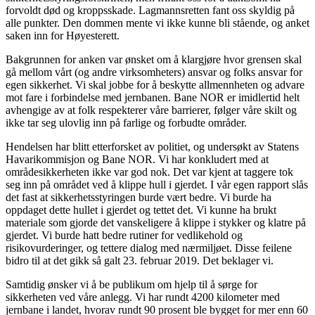
forvoldt død og kroppsskade. Lagmannsretten fant oss skyldig på
alle punkter. Den dommen mente vi ikke kunne bli stående, og anket
saken inn for Høyesterett.
Bakgrunnen for anken var ønsket om å klargjøre hvor grensen skal
gå mellom vårt (og andre virksomheters) ansvar og folks ansvar for
egen sikkerhet. Vi skal jobbe for å beskytte allmennheten og advare
mot fare i forbindelse med jernbanen. Bane NOR er imidlertid helt
avhengige av at folk respekterer våre barrierer, følger våre skilt og
ikke tar seg ulovlig inn på farlige og forbudte områder.
Hendelsen har blitt etterforsket av politiet, og undersøkt av Statens
Havarikommisjon og Bane NOR. Vi har konkludert med at
områdesikkerheten ikke var god nok. Det var kjent at taggere tok
seg inn på området ved å klippe hull i gjerdet. I vår egen rapport slås
det fast at sikkerhetsstyringen burde vært bedre. Vi burde ha
oppdaget dette hullet i gjerdet og tettet det. Vi kunne ha brukt
materiale som gjorde det vanskeligere å klippe i stykker og klatre på
gjerdet. Vi burde hatt bedre rutiner for vedlikehold og
risikovurderinger, og tettere dialog med nærmiljøet. Disse feilene
bidro til at det gikk så galt 23. februar 2019. Det beklager vi.
Samtidig ønsker vi å be publikum om hjelp til å sørge for
sikkerheten ved våre anlegg. Vi har rundt 4200 kilometer med
jernbane i landet, hvorav rundt 90 prosent ble bygget for mer enn 60