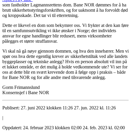
som fastholder Lagmannsrettens dom. Bane NOR dømmes for å ha
brutt sikkerhetsstyringsforskriften, og for uaktsomt å ha forvoldt død
og kroppsskade. Det tar vi til etterretning.
Dette er likevel en dom som bekymrer oss. Vi frykter at den kan føre
til en samfunnsutvikling vi ikke ønsker i Norge; der individets
ansvar for egne handlinger blir redusert, mens virksomheter
pålegges et større straffansvar.
Vi skal nå gå nøye gjennom dommen, og hva den innebærer. Men vi
spør oss hva dette egentlig krever av sikkerhetstiltak ved alle landets
byggeplasser og tekniske anlegg? Hvis en person absolutt vil inn på
et lukket område, er det mulig å holde vedkommende ute? Vi ser for
oss at dette blir en svært krevende dom å følge opp i praksis – både
for Bane NOR og for alle andre med tilsvarende anlegg.
Gorm Frimannslund
Konsernsjef i Bane NOR
Publisert:
27. juni 2022 klokken 11:26
27. jun. 2022 kl. 11:26
|
Oppdatert:
24. februar 2023 klokken 02:00
24. feb. 2023 kl. 02:00