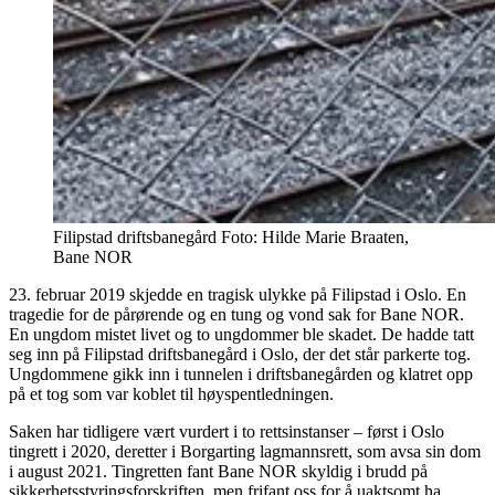
Filipstad driftsbanegård
Foto:
Hilde Marie Braaten,
Bane NOR
23. februar 2019 skjedde en tragisk ulykke på Filipstad i Oslo. En
tragedie for de pårørende og en tung og vond sak for Bane NOR.
En ungdom mistet livet og to ungdommer ble skadet. De hadde tatt
seg inn på Filipstad driftsbanegård i Oslo, der det står parkerte tog.
Ungdommene gikk inn i tunnelen i driftsbanegården og klatret opp
på et tog som var koblet til høyspentledningen.
Saken har tidligere vært vurdert i to rettsinstanser – først i Oslo
tingrett i 2020, deretter i Borgarting lagmannsrett, som avsa sin dom
i august 2021. Tingretten fant Bane NOR skyldig i brudd på
sikkerhetsstyringsforskriften, men frifant oss for å uaktsomt ha