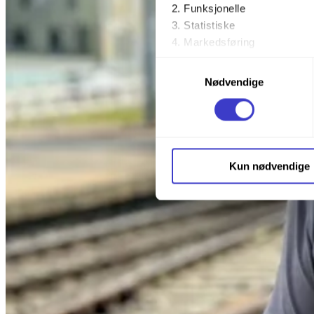
Funksjonelle
Statistiske
Markedsføring
Samtykkevalg
Ved å trykke «Godta alle» gir 
Nødvendige
trykke på avmerkingsboksen u
Du kan trekke tilbake samtykke
Du kan lese mer om hvordan v
Kun nødvendige
personopplysninger på vår s