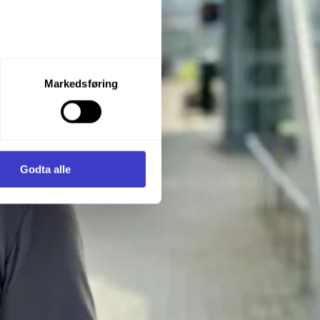
let du vil samtykke til ved å
Markedsføring
enstre hjørne av nettsiden.
i samler inn og behandler
Godta alle