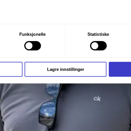
du din tillatelse til alle disse formålene. Du kan også velge formå
Funksjonelle
Statistiske
nder formålet, og deretter trykke «Lagre innstillingene».
t ditt til enhver tid ved å trykke på det lille ikonet i nederste v
i bruker informasjonskapsler og annen teknologi, og hvordan v
Lagre innstillinger
ide
Informasjonskapsler (Cookies)
.