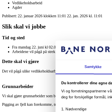
Vedlikeholdsarbeid
Agder
Publisert:
22. januar 2026 klokken 11:01
22. jan. 2026 kl. 11:01
Slik skal vi jobbe
Tid og sted
Fra mandag 22. juni kl 02.00 til tirsdag 7. juli kl 17.00.
Arbeidene vil pågå på strekningen mellom Gjerstad - Mosby
Dette skal vi gjøre
Samtykke
Det vil pågå ulike vedlikeholdsarbeider på strekningen
Du kontrollerer dine egne d
Grunnarbeider
Vi og forretningspartnerne vå
Vi skal gjøre grunnarbeider som blant annet vil innebære riving av m
deg for forskjellige formål, in
Pigging av fjell kan forekomme, men skal ikke utføres søndag eller he
Nødvendige