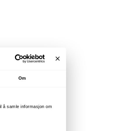
Om
til å samle informasjon om
og trekkekummer.