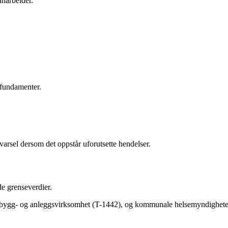
narbeider.
 fundamenter.
varsel dersom det oppstår uforutsette hendelser.
de grenseverdier.
ra bygg- og anleggsvirksomhet (T-1442), og kommunale helsemyndigheter