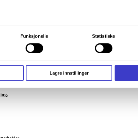
tere, returarbeid, jording og montering av loddsatser og utliggerkons
llaster, pigghammer og betongsag (kun dagtid - ikke søndag)
du din tillatelse til alle disse formålene. Du kan også velge formå
Funksjonelle
Statistiske
nder formålet, og deretter trykke «Lagre innstillingene».
t ditt til enhver tid ved å trykke på det lille ikonet i nederste v
i bruker informasjonskapsler og annen teknologi, og hvordan v
Lagre innstillinger
ide
Informasjonskapsler (Cookies)
.
ing.