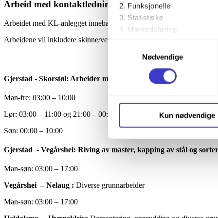
Arbeid med kontaktledningsanlegget
Funksjonelle
Statistiske
Arbeidet med KL-anlegget innebærer arbeider med AT, montering av bry
Markedsføring
Arbeidene vil inkludere skinne/vei maskin, gravemaskin, dumper, hju
Samtykkevalg
Ved å trykke «Godta alle» gir 
Nødvendige
trykke på avmerkingsboksen u
Gjerstad - Skorstøl: Arbeider med KL.
Du kan trekke tilbake samtykke
Man-fre: 03:00 – 10:00
Du kan lese mer om hvordan v
Lør: 03:00 – 11:00 og 21:00 – 00:00
Kun nødvendige
personopplysninger på vår s
Søn: 00:00 – 10:00
Gjerstad - Vegårshei:
Riving av master, kapping av stål og sorter
Man-søn: 03:00 – 17:00
Vegårshei – Nelaug :
Diverse grunnarbeider
Man-søn: 03:00 – 17:00