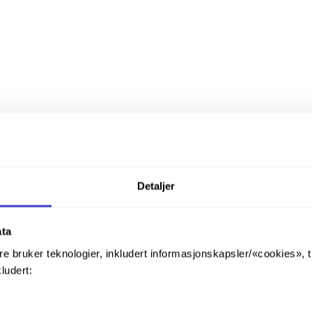
Detaljer
ata
re bruker teknologier, inkludert informasjonskapsler/«cookies», 
aster, kapping av stål, bygging av føringsveier og arbeid med kanaler 
kludert:
lligdager og unngås på natt.