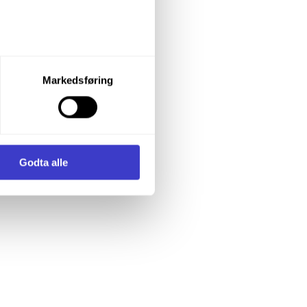
oller.
let du vil samtykke til ved å
Markedsføring
enstre hjørne av nettsiden.
i samler inn og behandler
Godta alle