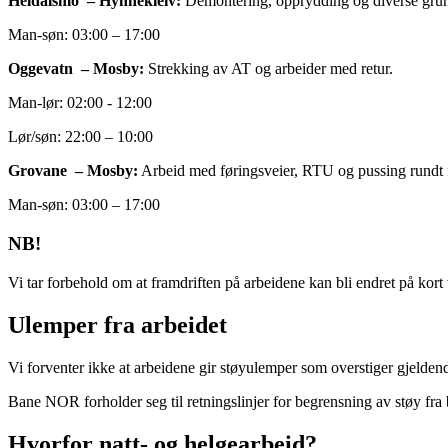
Heldalsmo – Hynnekleiv:
Demontering, opprydding og diverse grun
Man-søn: 03:00 – 17:00
Oggevatn – Mosby:
Strekking av AT og arbeider med retur.
Man-lør: 02:00 - 12:00
Lør/søn: 22:00 – 10:00
Grovane – Mosby:
Arbeid med føringsveier, RTU og pussing rundt
Man-søn: 03:00 – 17:00
NB!
Vi tar forbehold om at framdriften på arbeidene kan bli endret på kort 
Ulemper fra arbeidet
Vi forventer ikke at arbeidene gir støyulemper som overstiger gjelden
Bane NOR forholder seg til retningslinjer for begrensning av støy f
Hvorfor natt- og helgearbeid?