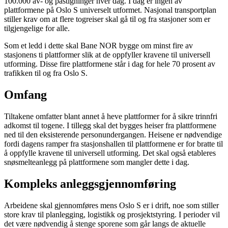
100.000 av- og påstigninger hver dag. I dag er ingen av
plattformene på Oslo S universelt utformet. Nasjonal transportplan
stiller krav om at flere togreiser skal gå til og fra stasjoner som er
tilgjengelige for alle.
Som et ledd i dette skal Bane NOR bygge om minst fire av
stasjonens ti plattformer slik at de oppfyller kravene til universell
utforming. Disse fire plattformene står i dag for hele 70 prosent av
trafikken til og fra Oslo S.
Omfang
Tiltakene omfatter blant annet å heve plattformer for å sikre trinnfri
adkomst til togene. I tillegg skal det bygges heiser fra plattformene
ned til den eksisterende personundergangen. Heisene er nødvendige
fordi dagens ramper fra stasjonshallen til plattformene er for bratte til
å oppfylle kravene til universell utforming. Det skal også etableres
snøsmelteanlegg på plattformene som mangler dette i dag.
Kompleks anleggsgjennomføring
Arbeidene skal gjennomføres mens Oslo S er i drift, noe som stiller
store krav til planlegging, logistikk og prosjektstyring. I perioder vil
det være nødvendig å stenge sporene som går langs de aktuelle