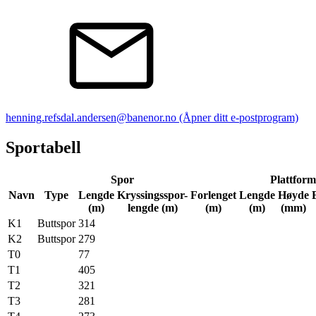
henning.refsdal.andersen@banenor.no
(Åpner ditt e-postprogram)
Sportabell
Spor
Plattform
Navn
Type
Lengde
Kryssingsspor-
Forlenget
Lengde
Høyde
(m)
lengde (m)
(m)
(m)
(mm)
K1
Buttspor
314
K2
Buttspor
279
T0
77
T1
405
T2
321
T3
281