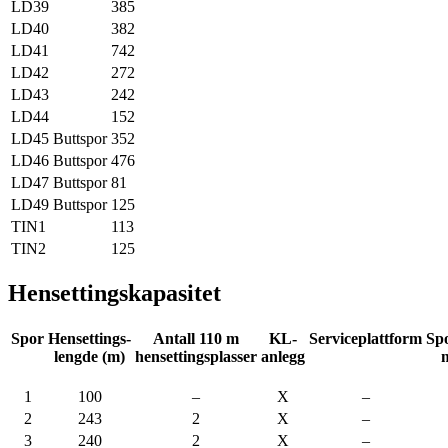
LD39
385
LD40
382
LD41
742
LD42
272
LD43
242
LD44
152
LD45
Buttspor
352
LD46
Buttspor
476
LD47
Buttspor
81
LD49
Buttspor
125
TIN1
113
TIN2
125
Hensettingskapasitet
Spor
Hensettings-
Antall 110 m
KL-
Serviceplattform
Spo
lengde (m)
hensettingsplasser
anlegg
m
1
100
–
X
–
2
243
2
X
–
3
240
2
X
–