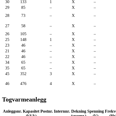
30
133
1
X
–
29
85
–
X
–
28
73
–
X
–
27
58
–
X
–
26
105
–
X
–
25
148
1
X
–
23
46
–
X
–
21
46
–
X
–
22
46
–
X
–
34
65
–
X
–
35
65
–
X
–
45
352
3
X
–
46
476
4
X
–
Togvarmeanlegg
Anleggsnr.
Kapasitet
Postnr.
Internnr.
Dekning
Spenning
Frekv
(kVA)
(spornr.)
(V)
(Hz