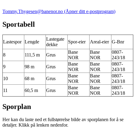
Tommy.Thygesen@banenor.no
(Åpner ditt e-postprogram)
Sportabell
Lastegate
Lastespor
Lengde
Spor-eier
Areal-eier
G-Bnr
dekke
Bane
Bane
0807-
8
111,5 m
Grus
NOR
NOR
243/18
Bane
Bane
0807-
9
98 m
Grus
NOR
NOR
243/18
Bane
Bane
0807-
10
68 m
Grus
NOR
NOR
243/18
Bane
Bane
0807-
11
60,5 m
Grus
NOR
NOR
243/18
Sporplan
Her kan du laste ned et fullstørrelse bilde av sporplanen for å se
detaljer. Klikk på lenken nedenfor.