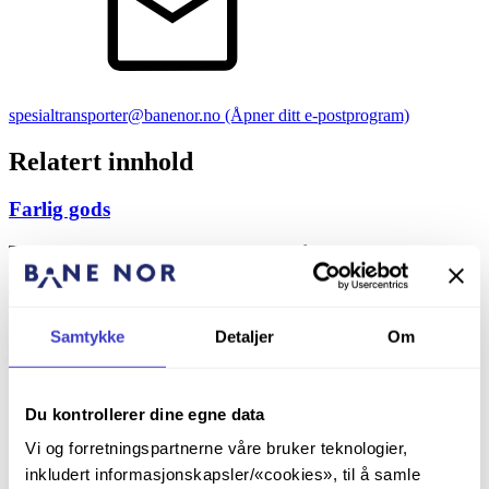
spesialtransporter@banenor.no
(Åpner ditt e-postprogram)
Relatert innhold
Farlig gods
Terminaloperatøren er ansvarlig for at all håndtering og
mellomlagring av farlig gods ved Godsterminalen skjer i henhold til
det til enhver tid gjeldende regelverk, herunder forskrift om
landtransport av farlig gods.
Samtykke
Detaljer
Om
Du kontrollerer dine egne data
Vi og forretningspartnerne våre bruker teknologier,
inkludert informasjonskapsler/«cookies», til å samle