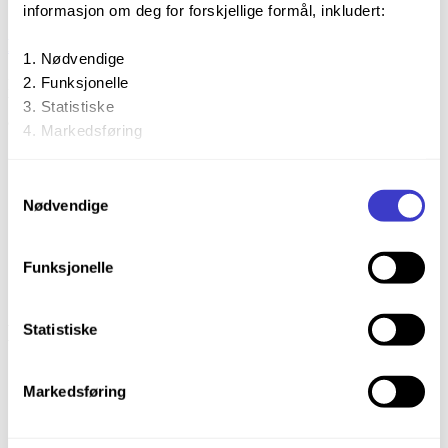
informasjon om deg for forskjellige formål, inkludert:
Beredskapsportalen
Nødvendige
Funksjonelle
Beredskapsportalen inneholder taktisk og operativ
beredskapsinformasjon i Bane NOR. Togselskapene er forpliktet til
Statistiske
å forholde seg til denne. Løsningen krever innlogging.
Markedsføring
Ved å trykke «Godta alle» gir du din tillatelse til alle disse
Samtykkevalg
formålene. Du kan også velge formålet du vil samtykke til
Nødvendige
ved å trykke på avmerkingsboksen under formålet, og
deretter trykke «Lagre innstillingene».
Funksjonelle
Du kan trekke tilbake samtykket ditt til enhver tid ved å
trykke på det lille ikonet i nederste venstre hjørne av
Bane NOR SF
Statistiske
nettsiden.
Kontakt oss
Markedsføring
Beredskapsportalen
Du kan lese mer om hvordan vi bruker
Barnesider: Banorama
Ekstern lenke
informasjonskapsler og annen teknologi, og hvordan vi
samler inn og behandler personopplysninger på vår side