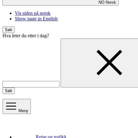
NO
Norsk
Vis siden på norsk
Show page in English
Søk
Hva leter du etter i dag?
Søk
Meny
Reise og trafikk