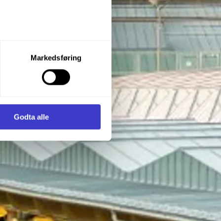
let du vil samtykke til ved å
Markedsføring
enstre hjørne av nettsiden.
i samler inn og behandler
Godta alle