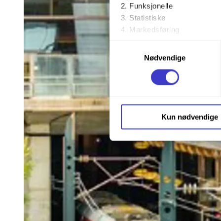
Funksjonelle
Statistiske
Markedsføring
Samtykkevalg
Ved å trykke «Godta alle» gir 
Nødvendige
trykke på avmerkingsboksen u
Du kan trekke tilbake samtykke
Du kan lese mer om hvordan v
Kun nødvendige
personopplysninger på vår s