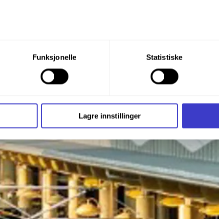
du din tillatelse til alle disse formålene. Du kan også velge formå
Funksjonelle
Statistiske
nder formålet, og deretter trykke «Lagre innstillingene».
t ditt til enhver tid ved å trykke på det lille ikonet i nederste v
i bruker informasjonskapsler og annen teknologi, og hvordan v
Lagre innstillinger
ide
Informasjonskapsler (Cookies)
.