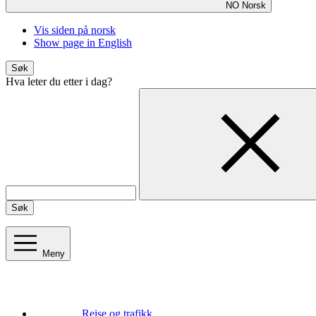
NO
Norsk
Vis siden på norsk
Show page in English
Søk
Hva leter du etter i dag?
Søk
Meny
Reise og trafikk