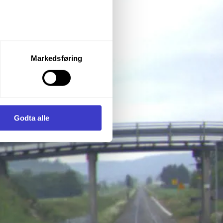
let du vil samtykke til ved å
Markedsføring
enstre hjørne av nettsiden.
i samler inn og behandler
Godta alle