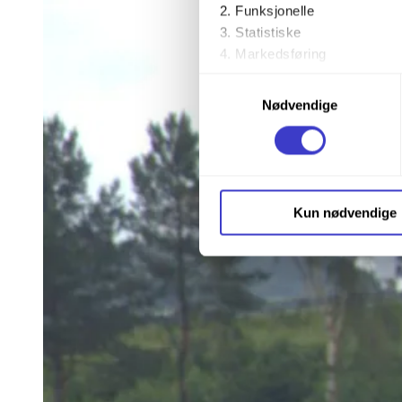
Funksjonelle
Statistiske
Markedsføring
Samtykkevalg
Ved å trykke «Godta alle» gir 
Nødvendige
trykke på avmerkingsboksen u
Du kan trekke tilbake samtykke
Du kan lese mer om hvordan v
Kun nødvendige
personopplysninger på vår s