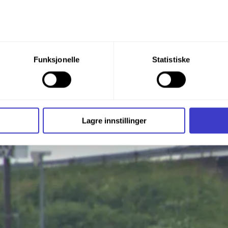
du din tillatelse til alle disse formålene. Du kan også velge formå
Funksjonelle
Statistiske
nder formålet, og deretter trykke «Lagre innstillingene».
t ditt til enhver tid ved å trykke på det lille ikonet i nederste v
i bruker informasjonskapsler og annen teknologi, og hvordan v
Lagre innstillinger
ide
Informasjonskapsler (Cookies)
.