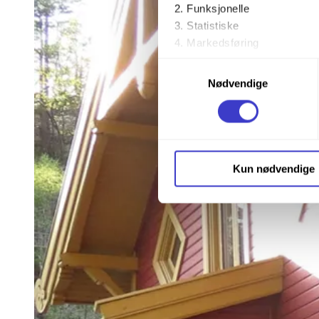
Funksjonelle
Statistiske
Markedsføring
Samtykkevalg
Ved å trykke «Godta alle» gir 
Nødvendige
trykke på avmerkingsboksen u
Du kan trekke tilbake samtykke
Du kan lese mer om hvordan v
Kun nødvendige
personopplysninger på vår s