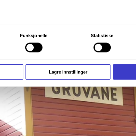
du din tillatelse til alle disse formålene. Du kan også velge formå
Funksjonelle
Statistiske
nder formålet, og deretter trykke «Lagre innstillingene».
t ditt til enhver tid ved å trykke på det lille ikonet i nederste v
i bruker informasjonskapsler og annen teknologi, og hvordan v
Lagre innstillinger
ide
Informasjonskapsler (Cookies)
.