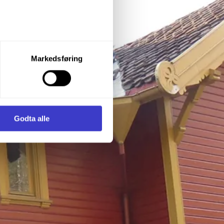
let du vil samtykke til ved å
Markedsføring
enstre hjørne av nettsiden.
i samler inn og behandler
Godta alle