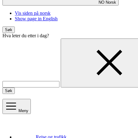
NO
Norsk
Vis siden på norsk
Show page in English
Søk
Hva leter du etter i dag?
Søk
Meny
Reise og trafikk