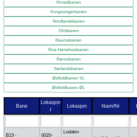
Hovedbanen
Kongsvingerbanen
Nordlandsbanen
Ofotbanen
Raumabanen
Roa-Hønefossbanen
Rørosbanen
Sørlandsbanen
Østfoldbanen VL
Østfoldbanen ØL
Lokasjon
Bane
Lokasjon
Navn/Nr
I
Lodalen
B19 -
0020-