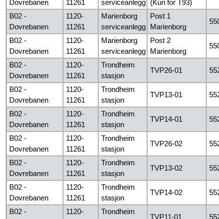
Dovrebanen
11261
serviceanlegg
(Kun for T93)
B02 -
1120-
Marienborg
Post 1
55
Dovrebanen
11261
serviceanlegg
Marienborg
B02 -
1120-
Marienborg
Post 2
55
Dovrebanen
11261
serviceanlegg
Marienborg
B02 -
1120-
Trondheim
TVP26-01
55
Dovrebanen
11261
stasjon
B02 -
1120-
Trondheim
TVP13-01
55
Dovrebanen
11261
stasjon
B02 -
1120-
Trondheim
TVP14-01
55
Dovrebanen
11261
stasjon
B02 -
1120-
Trondheim
TVP26-02
55
Dovrebanen
11261
stasjon
B02 -
1120-
Trondheim
TVP13-02
55
Dovrebanen
11261
stasjon
B02 -
1120-
Trondheim
TVP14-02
55
Dovrebanen
11261
stasjon
B02 -
1120-
Trondheim
TVP11-01
55