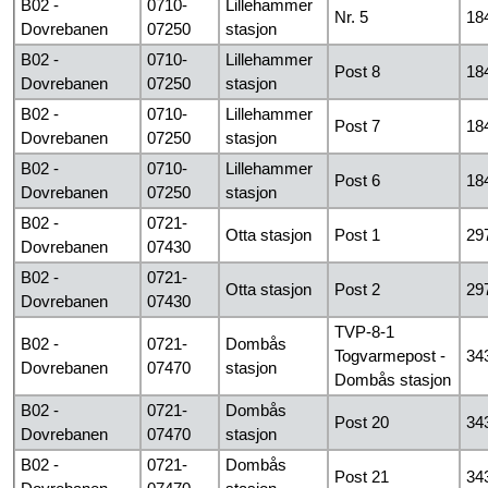
B02 -
0710-
Lillehammer
Nr. 5
18
Dovrebanen
07250
stasjon
B02 -
0710-
Lillehammer
Post 8
18
Dovrebanen
07250
stasjon
B02 -
0710-
Lillehammer
Post 7
18
Dovrebanen
07250
stasjon
B02 -
0710-
Lillehammer
Post 6
18
Dovrebanen
07250
stasjon
B02 -
0721-
Otta stasjon
Post 1
29
Dovrebanen
07430
B02 -
0721-
Otta stasjon
Post 2
29
Dovrebanen
07430
TVP-8-1
B02 -
0721-
Dombås
Togvarmepost -
34
Dovrebanen
07470
stasjon
Dombås stasjon
B02 -
0721-
Dombås
Post 20
34
Dovrebanen
07470
stasjon
B02 -
0721-
Dombås
Post 21
34