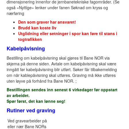
dimensjonering innenfor de jernbanetekniske fagområder. (Se
også «Nyttige» lenker under fanen Søknad om kryss og
nærføring
Den som graver har ansvaret!
Brudd kan koste liv
Utglidning eller setninger i spor kan føre til stans i
togtrafikken
Kabelpåvisning
Bestilling om kabelpåvisning skal gjøres til Bane NOR via
skjema på denne siden. Avtale om kabelpåvisning skal være
inngått før kabelpåvisning blir utført. Søker får tilbakemelding
om når kablepåvisning skal utføres. Graving må ikke utføres
uten løyve på forhånd fra Bane NOR. ;
Bestillingen sendes inn senest 6 virkedager før oppstart
av arbeidet.
Spør først, det kan lønne seg!
Rutiner ved graving
Ved gravearbeider på
eller nær Bane NORs