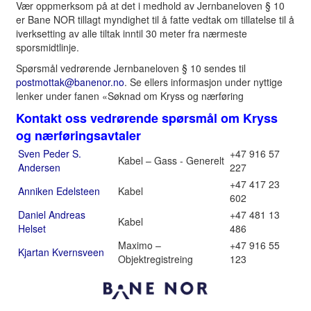
Vær oppmerksom på at det i medhold av Jernbaneloven § 10
er Bane NOR tillagt myndighet til å fatte vedtak om tillatelse til å
iverksetting av alle tiltak inntil 30 meter fra nærmeste
sporsmidtlinje.
Spørsmål vedrørende Jernbaneloven § 10 sendes til
postmottak@banenor.no
. Se ellers informasjon under nyttige
lenker under fanen «Søknad om Kryss og nærføring
Kontakt oss vedrørende spørsmål om Kryss
og nærføringsavtaler
Sven Peder S.
+47 916 57
Kabel – Gass - Generelt
Andersen
227
+47 417 23
Anniken Edelsteen
Kabel
602
Daniel Andreas
+47 481 13
Kabel
Helset
486
Maximo –
+47 916 55
Kjartan Kvernsveen
Objektregistreing
123