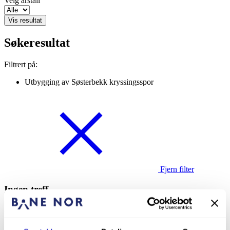
Velg årstall
Vis resultat
Søkeresultat
Filtrert på:
Utbygging av Søsterbekk kryssingsspor
Fjern filter
Ingen treff
Dessverre ga søket ditt ingen treff. Vennligst prøv igjen.