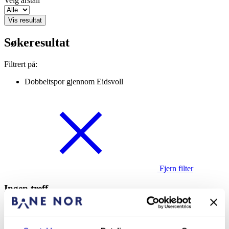
Velg årstall
Vis resultat
Søkeresultat
Filtrert på:
Dobbeltspor gjennom Eidsvoll
Fjern filter
Ingen treff
Dessverre ga søket ditt ingen treff. Vennligst prøv igjen.