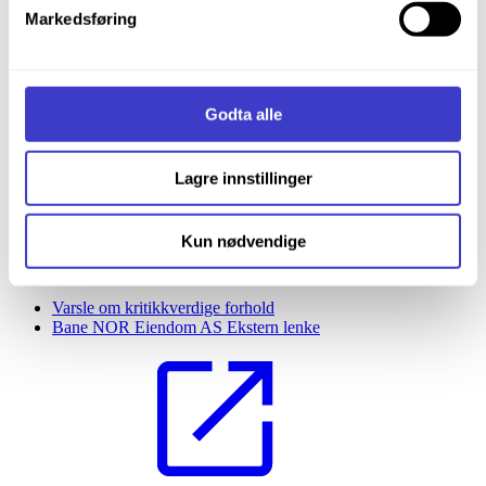
Markedsføring
Du kan lese mer om hvordan vi bruker
Bane NOR SF
informasjonskapsler og annen teknologi, og hvordan vi
samler inn og behandler personopplysninger på vår side
Kontakt oss
Informasjonskapsler (Cookies)
.
Beredskapsportalen
Godta alle
Barnesider: Banorama
Ekstern lenke
Lagre innstillinger
Kun nødvendige
Varsle om kritikkverdige forhold
Bane NOR Eiendom AS
Ekstern lenke