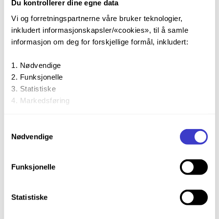
Du kontrollerer dine egne data
Vi og forretningspartnerne våre bruker teknologier,
inkludert informasjonskapsler/«cookies», til å samle
informasjon om deg for forskjellige formål, inkludert:
Nødvendige
Funksjonelle
Statistiske
Markedsføring
Ved å trykke «Godta alle» gir du din tillatelse til alle disse
Samtykkevalg
formålene. Du kan også velge formålet du vil samtykke til
Nødvendige
ved å trykke på avmerkingsboksen under formålet, og
deretter trykke «Lagre innstillingene».
Funksjonelle
Du kan trekke tilbake samtykket ditt til enhver tid ved å
trykke på det lille ikonet i nederste venstre hjørne av
Statistiske
nettsiden.
Chat med oss